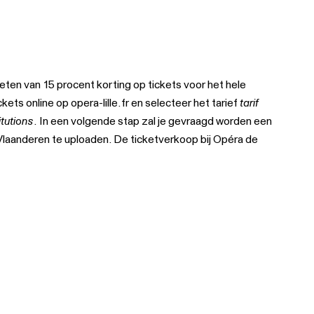
ten van 15 procent korting op tickets voor het hele
ckets online op
opera-lille.fr
en selecteer het tarief
tarif
itutions
. In een volgende stap zal je gevraagd worden een
 Vlaanderen te uploaden. De ticketverkoop bij Opéra de