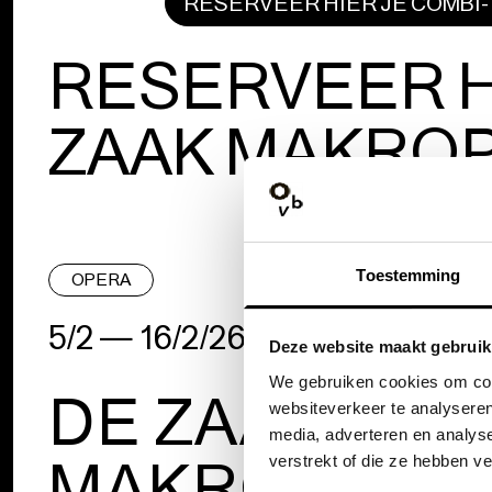
RESERVEER HIER JE COMBI-
RESERVEER H
ZAAK MAKRO
Toestemming
OPERA
5/2 — 16/2/26
|
LILLE
Deze website maakt gebruik
We gebruiken cookies om cont
DE ZAAK
websiteverkeer te analyseren
media, adverteren en analys
MAKROPOUL
verstrekt of die ze hebben v