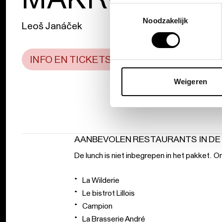
Toestemmingsselectie
Noodzakelijk
Leoš Janáček
INFO EN TICKETS
Weigeren
AANBEVOLEN RESTAURANTS IN DE
De lunch is niet inbegrepen in het pakket. On
La Wilderie
Le bistrot Lillois
Campion
La Brasserie André