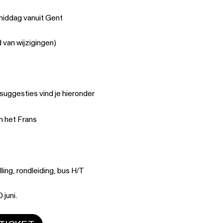
rmiddag vanuit Gent
an wijzigingen)
suggesties vind je hieronder
in het Frans
lling, rondleiding, bus H/T
 juni.