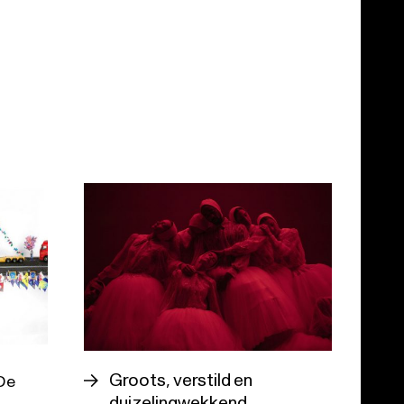
Groots, verstild en
 De
duizelingwekkend