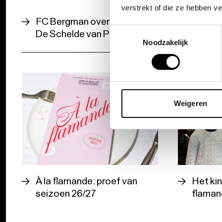
La traviata
verstrekt of die ze hebben v
FC Bergman over Lucifer en
Tom Go
Toestemmingsselectie
De Schelde van Peter Benoit
traviat
Noodzakelijk
Weigeren
À la flamande: proef van
Het kin
seizoen 26/27
flaman