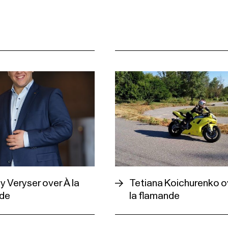
 Veryser over À la
Tetiana Koichurenko o
de
la flamande