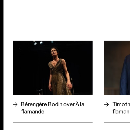
Bérengère Bodin over À la
Timothy
flamande
flaman