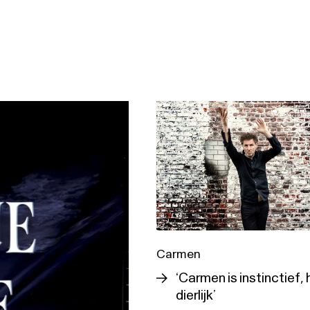
N
Carmen
‘Carmen is instinctief,
dierlijk’