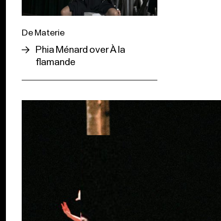
De Materie
Phia Ménard over À la
flamande