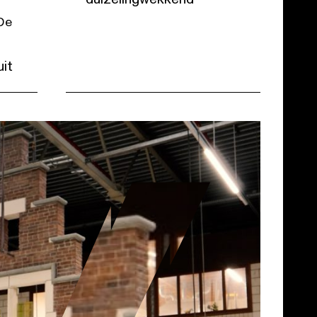
 De
uit