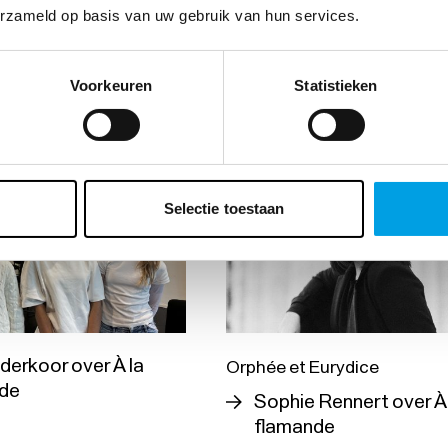
STAD
erzameld op basis van uw gebruik van hun services.
ossens zet La
Bekijk video
a in de schijnwerpers
Voorkeuren
Statistieken
Selectie toestaan
derkoor over À la
Orphée et Eurydice
de
Sophie Rennert over À 
flamande