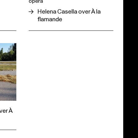
opera
Helena Casella over À la
flamande
ver À