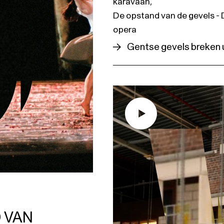
karavaan
,
De opstand van de gevels -
opera
Gentse gevels breken 
 VAN