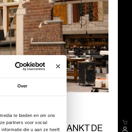
Over
vels - De karavaan
,
 media te bieden en om ons
vels - De opera
ze partners voor social
RAETEN VERKLANKT DE
nformatie die u aan ze heeft