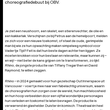
choreografiedebuut bij OBV.
Je ziet een neushoorn, een skelet, een stierenvechter, de olie en
een kakkerlak. Verschijnen ze bij Petrus aan de hemelpoort, melden
ze zich voor een nieuwe toekomst, of staat de oude, gerimpelde
man bij wie ze hun opwachting maken simpelweg symbool voor
Vadertje Tijd? Feit is dat hun beste dagen achter hen liggen. Ze
moeten knokken voor hun bestaan en relevantie, maar kunnen zij –
en wij! – niet beter de kans grijpen om te transformeren, zo lijkt
Rhino
, de jongste productie van Tiffany Tregarthen en David
Raymond, te willen zeggen.
Rhino
– in 2024 gemaakt voor hun gezelschap Out Innerspace uit
Vancouver – voert je mee naar een fabelachtig universum, waarin
de choreografen hun zorgen over de wereld, hun machteloosheid
en hun hoop verbeelden door een vijftal wonderlijke personages
hun verleden en toekomst te laten bevragen. De productie is
verwarrend én glashelder. Duister én komisch. Theatraal én heel