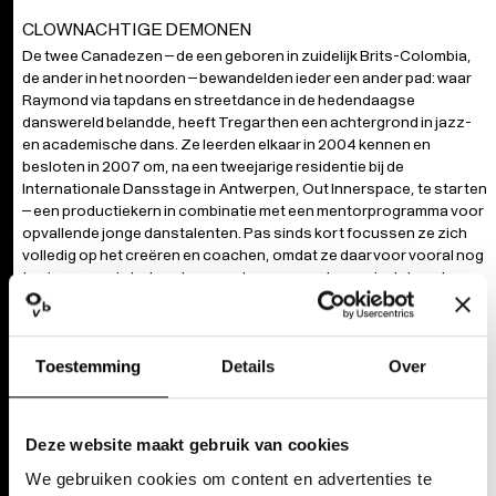
CLOWNACHTIGE DEMONEN
De twee Canadezen – de een geboren in zuidelijk Brits-Colombia,
de ander in het noorden – bewandelden ieder een ander pad: waar
Raymond via tapdans en streetdance in de hedendaagse
danswereld belandde, heeft Tregarthen een achtergrond in jazz-
en academische dans. Ze leerden elkaar in 2004 kennen en
besloten in 2007 om, na een tweejarige residentie bij de
Internationale Dansstage in Antwerpen, Out Innerspace, te starten
– een productiekern in combinatie met een mentorprogramma voor
opvallende jonge danstalenten. Pas sinds kort focussen ze zich
volledig op het creëren en coachen, omdat ze daarvoor vooral nog
te zien waren in het werk van anderen, en met name in dat van hun
befaamde landgenote Crystal Pite. Anita van Dolen: ‘Ik zag hen voor
het eerst in Crystals meesterwerk
Betroffenheit
, waarin ze echt zo
bizar goed waren in hun rol als clownachtige demonen. Het zijn
Toestemming
Details
Over
beiden magische performers, technisch zó begaafd en met een
onvoorstelbare souplesse.’
Door het wereldwijde succes van
Betroffenheit
en later ook Pites
Deze website maakt gebruik van cookies
Revisor
– met intensieve tournees tot gevolg – is hun eigen oeuvre
We gebruiken cookies om content en advertenties te
dus nog beperkt. Naast vijf creaties voor hun eigen groep maakten