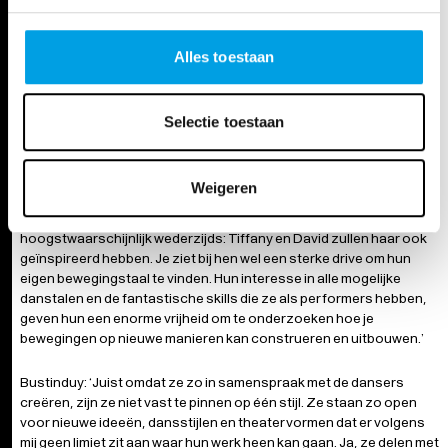
beheersing en controle, werken Tiffany en Raymond bijvoorbeeld
juist veel met vallen en met oorzaak en gevolg. Ze gebruiken met
andere woorden krachten van buitenaf. Wat mij verder ook opviel, is
Alles toestaan
dat ze zo geweldig kunnen samenwerken. Dat zie je lang niet altijd
bij duo’s, maar Tiffany en David zijn zó
in sync
met elkaar. Ze hebben
echt respect voor elkaar, staan voortdurend open voor elkaars
Selectie toestaan
ideeën en voorkeuren.’
Een vraag die, zeker in recensies, natuurlijk geregeld opduikt: in
Weigeren
hoeverre is de invloed van Crystal Pite zichtbaar in hun werk? Van
Dolen: ‘Natuurlijk is er altijd een mate van beïnvloeding, maar die is
hoogstwaarschijnlijk wederzijds: Tiffany en David zullen haar ook
geïnspireerd hebben. Je ziet bij hen wel een sterke drive om hun
eigen bewegingstaal te vinden. Hun interesse in alle mogelijke
danstalen en de fantastische skills die ze als performers hebben,
geven hun een enorme vrijheid om te onderzoeken hoe je
bewegingen op nieuwe manieren kan construeren en uitbouwen.’
Bustinduy: ‘Juist omdat ze zo in samenspraak met de dansers
creëren, zijn ze niet vast te pinnen op één stijl. Ze staan zo open
voor nieuwe ideeën, dansstijlen en theatervormen dat er volgens
mij geen limiet zit aan waar hun werk heen kan gaan. Ja, ze delen met