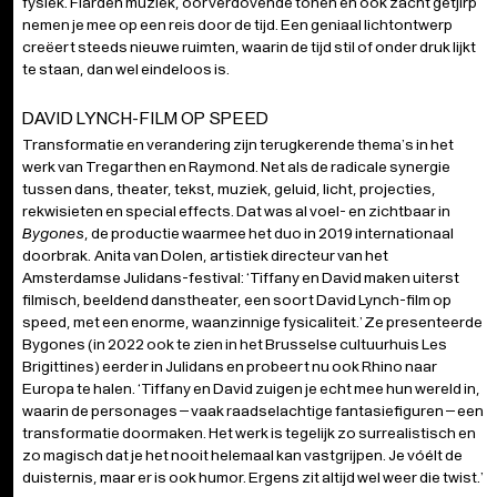
fysiek. Flarden muziek, oorverdovende tonen en ook zacht getjirp
nemen je mee op een reis door de tijd. Een geniaal lichtontwerp
creëert steeds nieuwe ruimten, waarin de tijd stil of onder druk lijkt
te staan, dan wel eindeloos is.
DAVID LYNCH-FILM OP SPEED
Transformatie en verandering zijn terugkerende thema’s in het
werk van Tregarthen en Raymond. Net als de radicale synergie
tussen dans, theater, tekst, muziek, geluid, licht, projecties,
rekwisieten en special effects. Dat was al voel- en zichtbaar in
Bygones
, de productie waarmee het duo in 2019 internationaal
doorbrak. Anita van Dolen, artistiek directeur van het
Amsterdamse Julidans-festival: ‘Tiffany en David maken uiterst
filmisch, beeldend danstheater, een soort David Lynch-film op
speed, met een enorme, waanzinnige fysicaliteit.’ Ze presenteerde
Bygones (in 2022 ook te zien in het Brusselse cultuurhuis Les
Brigittines) eerder in Julidans en probeert nu ook Rhino naar
Europa te halen. ‘Tiffany en David zuigen je echt mee hun wereld in,
waarin de personages – vaak raadselachtige fantasiefiguren – een
transformatie doormaken. Het werk is tegelijk zo surrealistisch en
zo magisch dat je het nooit helemaal kan vastgrijpen. Je vóélt de
duisternis, maar er is ook humor. Ergens zit altijd wel weer die twist.’