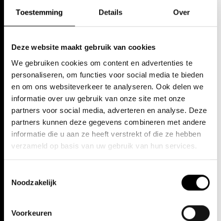
engagementen zijn onder meer de wereldpremières van
Sandmann
Toestemming
Details
Over
(Scartazzini) in Theater Basel en
Edward II
in de Deutsche Oper in
Berlijn en haar roldebuut als Salome in de Deutsche Oper am Rhein.
Dit seizoen brengt onder meer Eichenholz’ debuut als Emilia
Marty/
De zaak Makropoulos
in Malmö, Ellen Orford/
Peter Grimes
Deze website maakt gebruik van cookies
(Theater an der Wien) en
Jenůfa
in een concertante versie met het
London Symphony Orchestra onder leiding van Sir Simon Rattle.
We gebruiken cookies om content en advertenties te
personaliseren, om functies voor social media te bieden
en om ons websiteverkeer te analyseren. Ook delen we
informatie over uw gebruik van onze site met onze
partners voor social media, adverteren en analyse. Deze
partners kunnen deze gegevens combineren met andere
informatie die u aan ze heeft verstrekt of die ze hebben
verzameld op basis van uw gebruik van hun services.
Toestemmingsselectie
Noodzakelijk
Voorkeuren