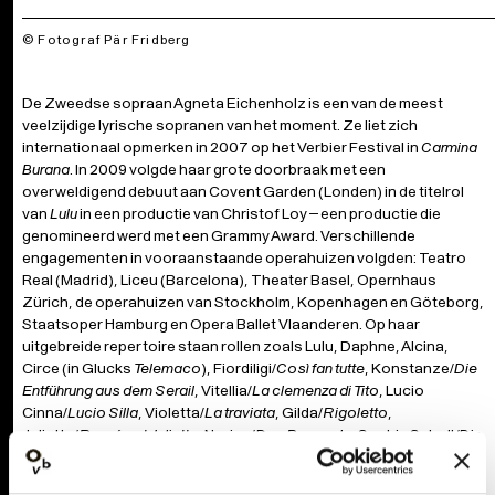
© Fotograf Pär Fridberg
De Zweedse sopraan Agneta Eichenholz is een van de meest
veelzijdige lyrische sopranen van het moment. Ze liet zich
internationaal opmerken in 2007 op het Verbier Festival in
Carmina
Burana
. In 2009 volgde haar grote doorbraak met een
overweldigend debuut aan Covent Garden (Londen) in de titelrol
van
Lulu
in een productie van Christof Loy – een productie die
genomineerd werd met een Grammy Award. Verschillende
engagementen in vooraanstaande operahuizen volgden: Teatro
Real (Madrid), Liceu (Barcelona), Theater Basel, Opernhaus
Zürich, de operahuizen van Stockholm, Kopenhagen en Göteborg,
Staatsoper Hamburg en Opera Ballet Vlaanderen. Op haar
uitgebreide repertoire staan rollen zoals Lulu, Daphne, Alcina,
Circe (in Glucks
Telemaco
), Fiordiligi/
Così fan tutte
, Konstanze/
Die
Entführung aus dem Serail
, Vitellia/
La clemenza di Tito
, Lucio
Cinna/
Lucio Silla
, Violetta/
La traviata
, Gilda/
Rigoletto
,
Juliette/
Roméo et Juliette
, Norina/
Don Pasquale
, Sophie Scholl
/Die
weisse Rose
(Udo Zimmermann), Cordelia/
Lear
(Reimann),
Eva/
Die Meistersinger von Nürnberg
en Zdenka/
Arabella
. Recente