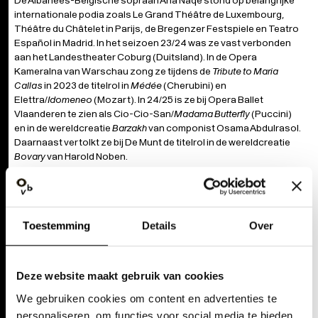
De Albanees-Belgische sopraan Ana Naqe stond op belangrijke
internationale podia zoals Le Grand Théâtre de Luxembourg,
Théâtre du Châtelet in Parijs, de Bregenzer Festspiele en Teatro
Español in Madrid. In het seizoen 23/24 was ze vast verbonden
aan het Landestheater Coburg (Duitsland). In de Opera
Kameralna van Warschau zong ze tijdens de
Tribute to Maria
Callas
in 2023 de titelrol in
Médée
(Cherubini) en
Elettra/
Idomeneo
(Mozart). In 24/25 is ze bij Opera Ballet
Vlaanderen te zien als Cio-Cio-San/
Madama Butterfly
(Puccini)
en in de wereldcreatie
Barzakh
van componist Osama Abdulrasol.
Daarnaast vertolkt ze bij De Munt de titelrol in de wereldcreatie
Bovary
van Harold Noben.
https://www.ananaqe.com/
Toestemming
Details
Over
Deze website maakt gebruik van cookies
We gebruiken cookies om content en advertenties te
personaliseren, om functies voor social media te bieden