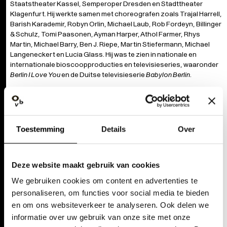
Staatstheater Kassel, Semperoper Dresden en Stadttheater
Klagenfurt. Hij werkte samen met choreografen zoals Trajal Harrell,
Barish Karademir, Robyn Orlin, Michael Laub, Rob Fordeyn, Billinger
& Schulz, Tomi Paasonen, Ayman Harper, Athol Farmer, Rhys
Martin, Michael Barry, Ben J. Riepe, Martin Stiefermann, Michael
Langeneckert en Lucia Glass. Hij was te zien in nationale en
internationale bioscoopproducties en televisieseries, waaronder
Berlin I Love You
en de Duitse televisieserie
Babylon Berlin
.
Toestemming
Details
Over
Deze website maakt gebruik van cookies
We gebruiken cookies om content en advertenties te
personaliseren, om functies voor social media te bieden
en om ons websiteverkeer te analyseren. Ook delen we
informatie over uw gebruik van onze site met onze