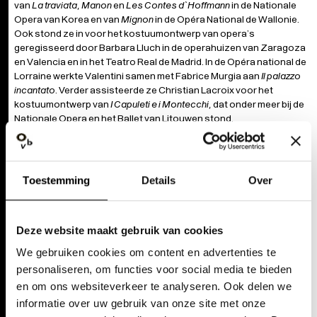
van
La traviata
,
Manon
en
Les Contes d`Hoffmann
in de Nationale
Opera van Korea en van
Mignon
in de Opéra National de Wallonie.
Ook stond ze in voor het kostuumontwerp van opera’s
geregisseerd door Barbara Lluch in de operahuizen van Zaragoza
en Valencia en in het Teatro Real de Madrid. In de Opéra national de
Lorraine werkte Valentini samen met Fabrice Murgia aan
Il palazzo
incantato
. Verder assisteerde ze Christian Lacroix voor het
kostuumontwerp van
I Capuleti e i Montecchi
, dat onder meer bij de
Nationale Opera en het Ballet van Litouwen stond.
Toestemming
Details
Over
Deze website maakt gebruik van cookies
We gebruiken cookies om content en advertenties te
personaliseren, om functies voor social media te bieden
en om ons websiteverkeer te analyseren. Ook delen we
informatie over uw gebruik van onze site met onze