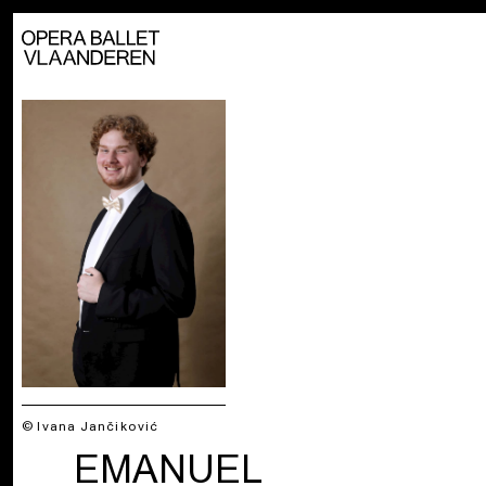
© Ivana Jančiković
EMANUEL