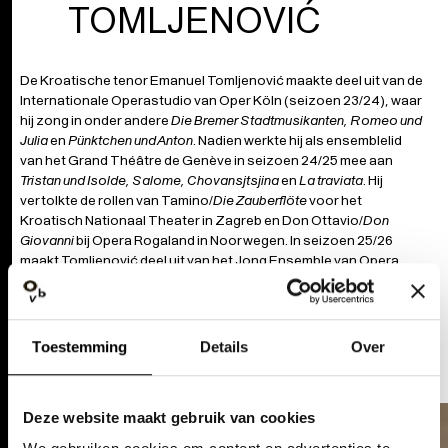
TOMLJENOVIĆ
De Kroatische tenor Emanuel Tomljenović maakte deel uit van de
Internationale Operastudio van Oper Köln (seizoen 23/24), waar
hij zong in onder andere
Die Bremer Stadtmusikanten, Romeo und
Julia
en
Pünktchen und Anton
. Nadien werkte hij als ensemblelid
van het Grand Théâtre de Genève in seizoen 24/25 mee aan
Tristan und Isolde, Salome, Chovansjtsjina
en
La traviata
. Hij
vertolkte de rollen van Tamino/
Die Zauberflöte
voor het
Kroatisch Nationaal Theater in Zagreb en Don Ottavio/
Don
Giovanni
bij Opera Rogaland in Noorwegen. In seizoen 25/26
maakt Tomljenović deel uit van het Jong Ensemble van Opera
Ballet Vlaanderen, waar hij eerder dit seizoen te zien was als
Dritter Knappe/
Parsifal
, Arturo/
Lucia di Lammermoor
, Don
Ottavio/
Don Giovanni
en Abdallo/
Nabucco
.
Toestemming
Details
Over
Deze website maakt gebruik van cookies