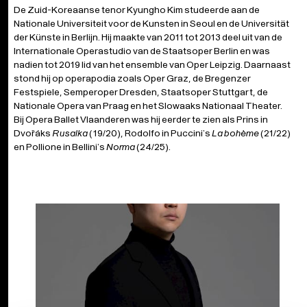
De Zuid-Koreaanse tenor Kyungho Kim studeerde aan de
Nationale Universiteit voor de Kunsten in Seoul en de Universität
der Künste in Berlijn. Hij maakte van 2011 tot 2013 deel uit van de
Internationale Operastudio van de Staatsoper Berlin en was
nadien tot 2019 lid van het ensemble van Oper Leipzig. Daarnaast
stond hij op operapodia zoals Oper Graz, de Bregenzer
Festspiele, Semperoper Dresden, Staatsoper Stuttgart, de
Nationale Opera van Praag en het Slowaaks Nationaal Theater.
Bij Opera Ballet Vlaanderen was hij eerder te zien als Prins in
Dvořáks
Rusalka
(19/20), Rodolfo in Puccini’s
La bohème
(21/22)
en Pollione in Bellini’s
Norma
(24/25).