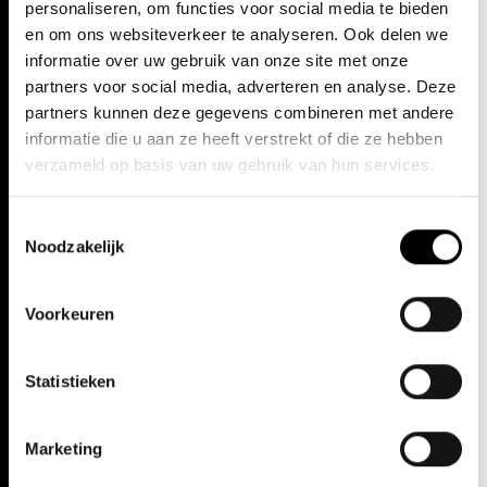
zijn actief zijn Prins/
Rusalka
(Glyndebourne, Essen en Genève),
personaliseren, om functies voor social media te bieden
Judas in Harrison Birtwistles
The Last Supper
(OsterKlang
en om ons websiteverkeer te analyseren. Ook delen we
Festival, Wenen) en Edwin in Peter Konwitschny’s productie van
informatie over uw gebruik van onze site met onze
Die Csárdásfürstin
(Kálmán) in de Opera van Graz;
partners voor social media, adverteren en analyse. Deze
Matteo/
Arabella
in Oper Köln en Don José/
Carmen
(Sankt-
Gallen). Ladislav Elgr zong onder vooraanstaande maestro’s
partners kunnen deze gegevens combineren met andere
zoals Pierre Boulez, Sir Simon Rattle, Gustavo Dudamel en
informatie die u aan ze heeft verstrekt of die ze hebben
Marek Janowski.
verzameld op basis van uw gebruik van hun services.
Toestemmingsselectie
Noodzakelijk
Voorkeuren
Statistieken
Marketing