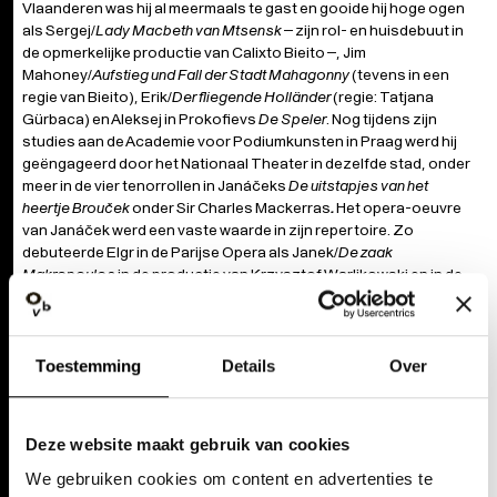
Vlaanderen was hij al meermaals te gast en gooide hij hoge ogen
als Sergej/
Lady Macbeth van Mtsensk
– zijn rol- en huisdebuut in
de opmerkelijke productie van Calixto Bieito –, Jim
Mahoney/
Aufstieg und Fall der Stadt Mahagonny
(tevens in een
regie van Bieito), Erik/
Der fliegende Holländer
(regie: Tatjana
Gürbaca)
en Aleksej in Prokofievs
De Speler
. Nog tijdens zijn
studies aan de Academie voor Podiumkunsten in Praag werd hij
geëngageerd door het Nationaal Theater in dezelfde stad, onder
meer in de vier tenorrollen in
Janáčeks
De uitstapjes van het
heertje Brouček
onder Sir Charles Mackerras
.
Het opera-oeuvre
van Janáček werd een vaste waarde in zijn repertoire. Zo
debuteerde Elgr in de Parijse Opera als Janek/
De zaak
Makropoulos
in de productie van
Krzysztof Warlikowski
en in de
Deutsche Oper als Števa
/Jenůfa
(regie: Christof Loy); zong hij Albert Gregor/
De zaak
Toestemming
Details
Over
Makropoulos
in Leipzig, in een regie van David Herrmann, en in
Teatro La Fenice en vertolkte hij de rol van Skuratov/
Uit een
dodenhuis
onder Sir Simon Rattle in Berlijn en verder in de
operahuizen van Parijs en Lyon en in Covent Garden. Onder
Deze website maakt gebruik van cookies
Rattle verleende hij ook zijn medewerking aan concertante
uitvoeringen van
Katja Kabanová
. Andere belangrijke rollen op
We gebruiken cookies om content en advertenties te