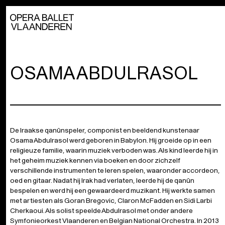
OSAMA ABDULRASOL
De Iraakse qanûnspeler, componist en beeldend kunstenaar
Osama Abdulrasol werd geboren in Babylon. Hij groeide op in een
religieuze familie, waarin muziek verboden was. Als kind leerde hij in
het geheim muziek kennen via boeken en door zichzelf
verschillende instrumenten te leren spelen, waaronder accordeon,
oed en gitaar. Nadat hij Irak had verlaten, leerde hij de qanûn
bespelen en werd hij een gewaardeerd muzikant. Hij werkte samen
met artiesten als Goran Bregovic, Claron McFadden en Sidi Larbi
Cherkaoui. Als solist speelde Abdulrasol met onder andere
Symfonieorkest Vlaanderen en Belgian National Orchestra. In 2013