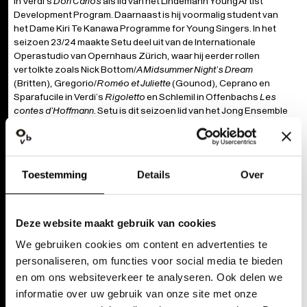
in Verdi’s
Don Carlos
als lid van het Lindemann Young Artist
Development Program. Daarnaast is hij voormalig student van
het Dame Kiri Te Kanawa Programme for Young Singers. In het
seizoen 23/24 maakte Setu deel uit van de Internationale
Operastudio van Opernhaus Zürich, waar hij eerder rollen
vertolkte zoals Nick Bottom/
A Midsummer Night’s Dream
(Britten), Gregorio/
Roméo et Juliette
(Gounod), Ceprano en
Sparafucile in Verdi’s
Rigoletto
en Schlemil in Offenbachs
Les
contes d’Hoffmann.
Setu is dit seizoen lid van het Jong Ensemble
van
Opera Ballet Vlaanderen. Recent was hij mee te maken als
Leporello in de nieuwe productie van
Don Giovanni
.
Toestemming
Details
Over
Deze website maakt gebruik van cookies
We gebruiken cookies om content en advertenties te
personaliseren, om functies voor social media te bieden
en om ons websiteverkeer te analyseren. Ook delen we
informatie over uw gebruik van onze site met onze