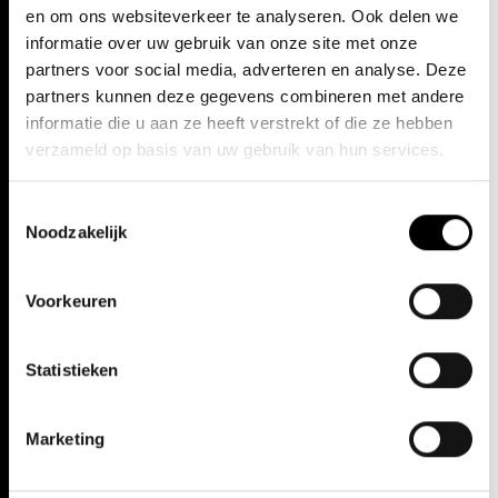
Komische Oper kon hij op ruime bijval rekenen. Diezelfde rol
en om ons websiteverkeer te analyseren. Ook delen we
vertolkte hij met verve bij Opera Ballet Vlaanderen in het seizoen
informatie over uw gebruik van onze site met onze
2022-’23 in dezelfde productie van Sidi Larbi Cherkaoui.
partners voor social media, adverteren en analyse. Deze
partners kunnen deze gegevens combineren met andere
informatie die u aan ze heeft verstrekt of die ze hebben
verzameld op basis van uw gebruik van hun services.
laatst bewerkt: ma 6 feb. 2023
Toestemmingsselectie
Noodzakelijk
Voorkeuren
Statistieken
Marketing