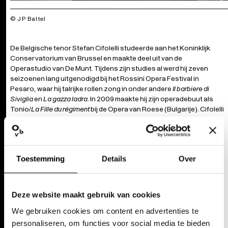
© JP Baltel
De Belgische tenor Stefan Cifolelli studeerde aan het Koninklijk
Conservatorium van Brussel en maakte deel uit van de
Operastudio van De Munt. Tijdens zijn studies al werd hij zeven
seizoenen lang uitgenodigd bij het Rossini Opera Festival in
Pesaro, waar hij talrijke rollen zong in onder andere
Il barbiere di
Siviglia
en
La gazza ladra
. In 2009 maakte hij zijn operadebuut als
Tonio/
La Fille du régiment
bij de Opera van Roese (Bulgarije). Cifolelli
zong belangrijke operarollen in Duitsland, zoals Nadir/
Les
Pêcheurs de perles
in een regie van Wim Wenders bij het
Musiktheater im Revier en in diezelfde productie in het Nationaal
Centrum voor Uitvoerende Kunsten in Beijing. In De Munt was hij te
Toestemming
Details
Over
gast in producties van
Lucrezia Borgia
en
Roméo et Juliette
. Andere
rollen op Cifolelli’s actief zijn Tamino/
Die Zauberflöte
,
Ferrando/
Così fan tutte
, Don Ottavio/
Don Giovanni
, Il Duca di
Mantova/
Rigoletto
en Paris/
La Belle Hélène
in huizen zoals de
Deze website maakt gebruik van cookies
Komische Oper in Berlijn, Theater Koblenz en het
Gärtnerplatztheater in München. Voor zijn vertolking van de rol van
We gebruiken cookies om content en advertenties te
Gandhi in Philip Glass’
Satyagraha
(seizoen 2017-’18) in de
personaliseren, om functies voor social media te bieden