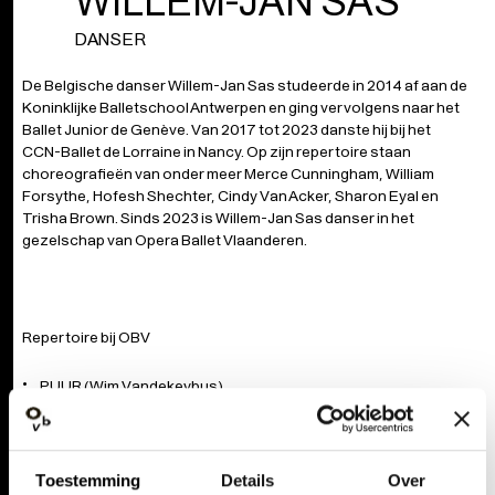
WILLEM-JAN SAS
DANSER
De Belgische danser Willem-Jan Sas studeerde in 2014 af aan de
Koninklijke Balletschool Antwerpen en ging vervolgens naar het
Ballet Junior de Genève. Van 2017 tot 2023 danste hij bij het
CCN-Ballet de Lorraine in Nancy. Op zijn repertoire staan
choreografieën van onder meer Merce Cunningham, William
Forsythe, Hofesh Shechter, Cindy Van Acker, Sharon Eyal en
Trisha Brown. Sinds 2023 is Willem-Jan Sas danser in het
gezelschap van Opera Ballet Vlaanderen.
Repertoire bij OBV
PUUR (Wim Vandekeybus)
Twelve Ton Rose (Trisha Brown)
FUTUR PROCHE (Jan Martens)
Petroesjka (Ella Rothschild)*
Minus 16 (Ohad Naharin)
Toestemming
Details
Over