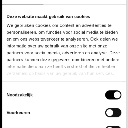
Romeo + Julia (Marcos Morau)*
Crowd #2 (Gisèle Vienne)
Grand Finale (Hofesh Shechter)
Deze website maakt gebruik van cookies
Bolero X (Shahar Binyamini)
Le Sacre du printemps (Pina Bausch)
We gebruiken cookies om content en advertenties te
Carmen (Wim Vandekeybus)*
personaliseren, om functies voor social media te bieden
Bartók/ Beethoven/ Schönberg – Die Grosse Fuge (Anne
en om ons websiteverkeer te analyseren. Ook delen we
Teresa De Keersmaeker)
informatie over uw gebruik van onze site met onze
Bartók/ Beethoven/ Schönberg – Verklärte Nacht (Anne
Teresa De Keersmaeker)
partners voor social media, adverteren en analyse. Deze
partners kunnen deze gegevens combineren met andere
informatie die u aan ze heeft verstrekt of die ze hebben
verzameld op basis van uw gebruik van hun services.
*gecreëerde rol
Toestemmingsselectie
Noodzakelijk
Update: mei 2026
Voorkeuren