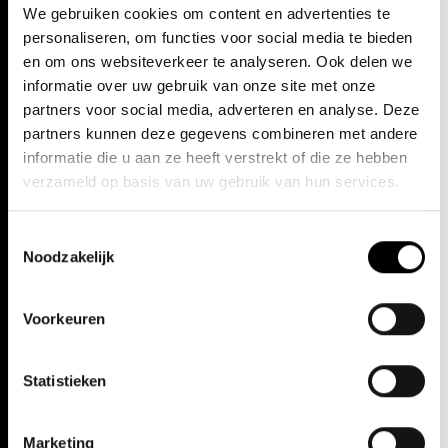
We gebruiken cookies om content en advertenties te
personaliseren, om functies voor social media te bieden
en om ons websiteverkeer te analyseren. Ook delen we
Opera Ballet Vlaanderen
·
Audio-inleiding: Crowd #2 rewritten with
informatie over uw gebruik van onze site met onze
OBV
partners voor social media, adverteren en analyse. Deze
partners kunnen deze gegevens combineren met andere
informatie die u aan ze heeft verstrekt of die ze hebben
verzameld op basis van uw gebruik van hun services.
DANS
NIEUWE PRODUCTIE
4/6 — 28/6/25
|
ANTWERPEN | GENT
Toestemmingsselectie
CROWD #2 REWRITTEN
Noodzakelijk
WITH OBV
Voorkeuren
Gisèle Vienne
Statistieken
INFO EN TICKETS
Marketing