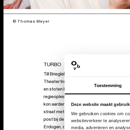
© Thomas Meyer
TURBO
Till Briegleb wist zijn medejuryleden te over
Theatertreffen in 2016 zette een turbo op
Toestemming
en stoten begonnen. Briegleb: ‘Ersan had z
regieopleiding aan de Otto-Falckenberg-Schu
kon aarden in het schoolse systeem.’ In pla
Deze website maakt gebruik
straat met zijn eigen Kapitæl 2 Kolektif. Ver
We gebruiken cookies om cont
post bij de schietstand op het Oktoberfest.
websiteverkeer te analyseren
Erdogan, die zich met een grotesk masker 
media, adverteren en analys