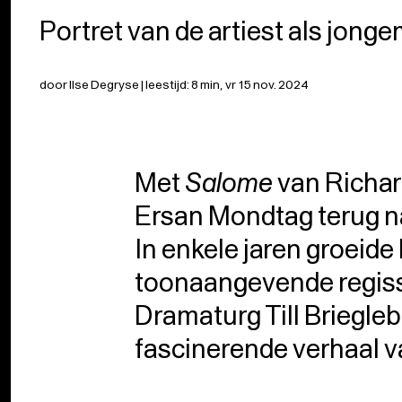
Portret van de artiest als jong
door Ilse Degryse | leestijd: 8 min, vr 15 nov. 2024
Met
Salome
van Richar
Ersan Mondtag terug n
In enkele jaren groeide 
toonaangevende regiss
Dramaturg Till Briegle
fascinerende verhaal v