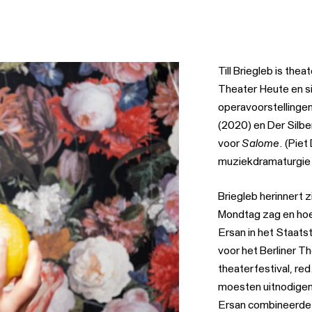
Till Briegleb is the
Theater Heute en s
operavoorstellingen
(2020) en Der Silbe
voor
Salome
. (Pie
muziekdramaturgie v
Briegleb herinnert z
Mondtag zag en hoe 
Ersan in het Staatsth
voor het Berliner Th
theaterfestival, re
moesten uitnodigen
Ersan combineerde 