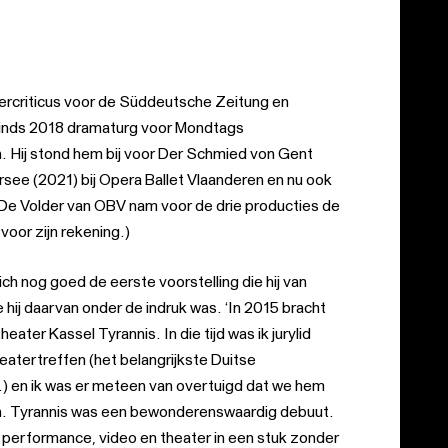
atercriticus voor de Süddeutsche Zeitung en
inds 2018 dramaturg voor Mondtags
. Hij stond hem bij voor Der Schmied von Gent
rsee (2021) bij Opera Ballet Vlaanderen en nu ook
t De Volder van OBV nam voor de drie producties de
oor zijn rekening.)
ich nog goed de eerste voorstelling die hij van
hij daarvan onder de indruk was. ‘In 2015 bracht
eater Kassel Tyrannis. In die tijd was ik jurylid
eatertreffen (het belangrijkste Duitse
d.) en ik was er meteen van overtuigd dat we hem
. Tyrannis was een bewonderenswaardig debuut.
performance, video en theater in een stuk zonder