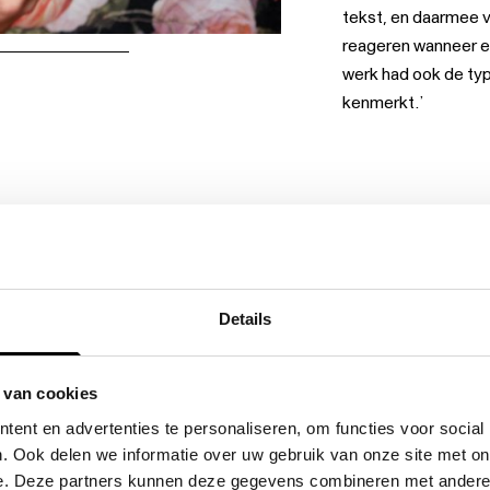
tekst, en daarmee v
reageren wanneer e
werk had ook de typ
kenmerkt.’
tuigen en de uitnodiging van Tyrannis voor het Berliner
 Mondtags theatercarrière. Die was nochtans met horten
Details
ich na de middelbare school ingeschreven voor de
le in München, maar brak die voortijdig af omdat hij niet
ats daarvan ging hij rebelse performances regisseren op
 van cookies
kleed in burka’s vatten hij en zijn kompanen bijvoorbeeld
ent en advertenties te personaliseren, om functies voor social
 In 2014 draaide hij een spotfilm over de Turkse president
. Ook delen we informatie over uw gebruik van onze site met on
op als machtsgeile despoot opwindt over onflatteuze
e. Deze partners kunnen deze gegevens combineren met andere i