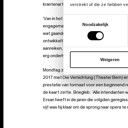
krantenartikels.
verstrekt of die ze hebben v
Toestemmingsselectie
‘Van in het begin heeft Ersans werk een polit
Noodzakelijk
engagement vandaan komt? ‘Ersan heeft char
wat gaande is in de wereld. Dan kan het, denk
ontwikkelt. Maar hij is daar soeverein in en b
aanreiken, maar het politieke en het poëtisch
erg onderhoudend.’
Weigeren
Mondtag zou na Tyrannis nog twee keer uitg
2017 met Die Vernichtung (Theater Bern) e
prestatie van formaat voor een beginnend r
de kaart zette. Briegleb: ’Alle intendanten 
Ersan heeft in de jaren die volgden geregiss
vijf was hij klaar om de sprong naar opera te