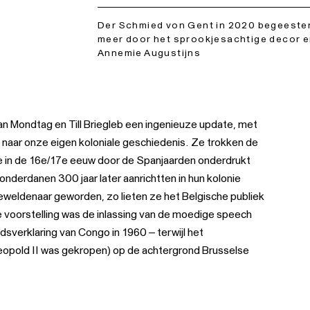
Der Schmied von Gent in 2020 begeester
meer door het sprookjesachtige decor en
Annemie Augustijns
 Mondtag en Till Briegleb een ingenieuze update, met
naar onze eigen koloniale geschiedenis. Ze trokken de
die in de 16e/17e eeuw door de Spanjaarden onderdrukt
onderdanen 300 jaar later aanrichtten in hun kolonie
eweldenaar geworden, zo lieten ze het Belgische publiek
 voorstelling was de inlassing van de moedige speech
sverklaring van Congo in 1960 – terwijl het
eopold II was gekropen) op de achtergrond Brusselse