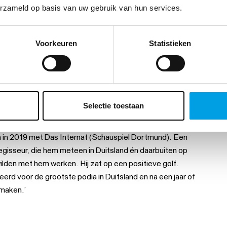
erzameld op basis van uw gebruik van hun services.
ieke inslag gehad’, vertelt Till Briegleb hierover. Waar dat
Voorkeuren
Statistieken
isma en esprit en hij is buitengewoon geïnteresseerd in
 ik, niet anders dan dat je een politieke houding
ovenal nooit didactisch. Hij wil met zijn werk wel ideeën
e gaan steeds hand in hand. Zijn stukken zijn ook altijd
Selectie toestaan
enodigd worden voor het Berliner Theatertreffen, in
n in 2019 met Das Internat (Schauspiel Dortmund). Een
egisseur, die hem meteen in Duitsland én daarbuiten op
wilden met hem werken. Hij zat op een positieve golf.
eerd voor de grootste podia in Duitsland en na een jaar of
 maken.’