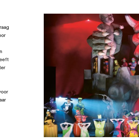
vraag
oor
n
eeft
ter
voor
aar