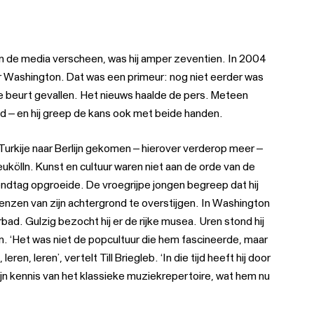
n de media verscheen, was hij amper zeventien. In 2004
aar Washington. Dat was een primeur: nog niet eerder was
 te beurt gevallen. Het nieuws haalde de pers. Meteen
 – en hij greep de kans ook met beide handen.
 Turkije naar Berlijn gekomen – hierover verderop meer –
Neukölln. Kunst en cultuur waren niet aan de orde van de
ondtag opgroeide. De vroegrijpe jongen begreep dat hij
nzen van zijn achtergrond te overstijgen. In Washington
ad. Gulzig bezocht hij er de rijke musea. Uren stond hij
n. ‘Het was niet de popcultuur die hem fascineerde, maar
ren, leren’, vertelt Till Briegleb. ‘In die tijd heeft hij door
ijn kennis van het klassieke muziekrepertoire, wat hem nu