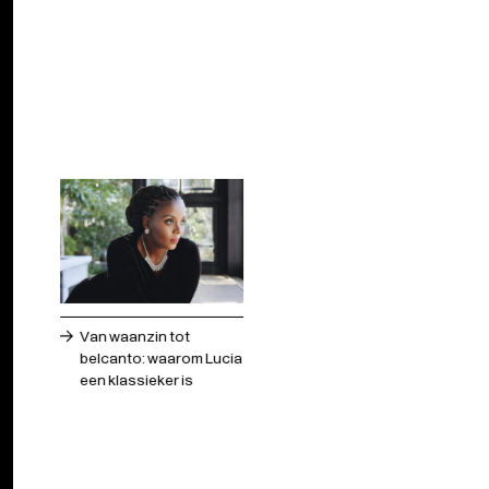
Voorkeuren
Statistieken
Marketing
Van waanzin tot
belcanto: waarom Lucia
een klassieker is
Alles toestaan
Selectie toestaan
Weigeren
CONCERTANTE OPERA
2/11 — 14/11/25
|
ANTWERPEN | GENT