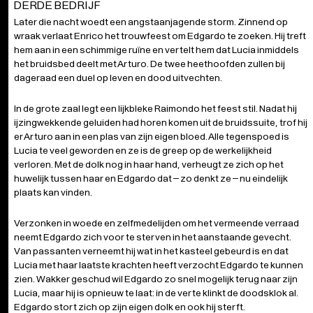
In de grote zaal legt een lijkbleke Raimondo het feest stil. Nadat hij
ijzingwekkende geluiden had horen komen uit de bruidssuite, trof hij
Toestemming
Details
Over
er Arturo aan in een plas van zijn eigen bloed. Alle tegenspoed is
Lucia te veel geworden en ze is de greep op de werkelijkheid
verloren. Met de dolk nog in haar hand, verheugt ze zich op het
huwelijk tussen haar en Edgardo dat – zo denkt ze – nu eindelijk
Deze website maakt gebruik van cookies
plaats kan vinden.
We gebruiken cookies om content en advertenties te
personaliseren, om functies voor social media te bieden
Verzonken in woede en zelfmedelijden om het vermeende verraad
neemt Edgardo zich voor te sterven in het aanstaande gevecht.
en om ons websiteverkeer te analyseren. Ook delen we
Van passanten verneemt hij wat in het kasteel gebeurd is en dat
informatie over uw gebruik van onze site met onze
Lucia met haar laatste krachten heeft verzocht Edgardo te kunnen
partners voor social media, adverteren en analyse. Deze
zien. Wakker geschud wil Edgardo zo snel mogelijk terug naar zijn
partners kunnen deze gegevens combineren met andere
Lucia, maar hij is opnieuw te laat: in de verte klinkt de doodsklok al.
informatie die u aan ze heeft verstrekt of die ze hebben
Edgardo stort zich op zijn eigen dolk en ook hij sterft.
verzameld op basis van uw gebruik van hun services.
Toestemmingsselectie
Noodzakelijk