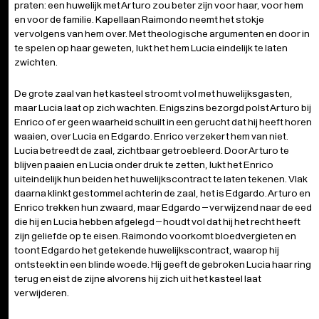
De grote zaal van het kasteel stroomt vol met huwelijksgasten,
maar Lucia laat op zich wachten. Enigszins bezorgd polst Arturo bij
Enrico of er geen waarheid schuilt in een gerucht dat hij heeft horen
waaien, over Lucia en Edgardo. Enrico verzekert hem van niet.
Lucia betreedt de zaal, zichtbaar getroebleerd. Door Arturo te
blijven paaien en Lucia onder druk te zetten, lukt het Enrico
uiteindelijk hun beiden het huwelijkscontract te laten tekenen. Vlak
daarna klinkt gestommel achterin de zaal, het is Edgardo. Arturo en
Enrico trekken hun zwaard, maar Edgardo – verwijzend naar de eed
die hij en Lucia hebben afgelegd – houdt vol dat hij het recht heeft
zijn geliefde op te eisen. Raimondo voorkomt bloedvergieten en
toont Edgardo het getekende huwelijkscontract, waarop hij
ontsteekt in een blinde woede. Hij geeft de gebroken Lucia haar ring
terug en eist de zijne alvorens hij zich uit het kasteel laat
verwijderen.
DERDE BEDRIJF
Later die nacht woedt een angstaanjagende storm. Zinnend op
wraak verlaat Enrico het trouwfeest om Edgardo te zoeken. Hij treft
hem aan in een schimmige ruïne en vertelt hem dat Lucia inmiddels
het bruidsbed deelt met Arturo. De twee heethoofden zullen bij
dageraad een duel op leven en dood uitvechten.