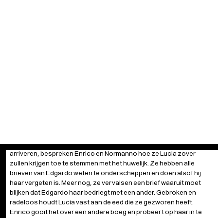
Edgardo verschijnt, brengt hij Lucia het slechte nieuws dat hij om
diplomatieke redenen het land voor een tijd moet verlaten. Om hun
liefde te bezegelen geven ze elkaar een ring en ze zweren, met de
hemel als getuige, dat ze zullen trouwen zodra het kan.
TWEEDE BEDRIJF
In zijn vertrekken in het kasteel van Ravenswood bereidt Enrico de
bruiloft tussen Lucia en Arturo voor. Terwijl de eerste genodigden al
arriveren, bespreken Enrico en Normanno hoe ze Lucia zover
zullen krijgen toe te stemmen met het huwelijk. Ze hebben alle
brieven van Edgardo weten te onderscheppen en doen alsof hij
haar vergeten is. Meer nog, ze vervalsen een brief waaruit moet
blijken dat Edgardo haar bedriegt met een ander. Gebroken en
radeloos houdt Lucia vast aan de eed die ze gezworen heeft.
Enrico gooit het over een andere boeg en probeert op haar in te
praten: een huwelijk met Arturo zou beter zijn voor haar, voor hem
en voor de familie. Kapellaan Raimondo neemt het stokje
vervolgens van hem over. Met theologische argumenten en door in
te spelen op haar geweten, lukt het hem Lucia eindelijk te laten
zwichten.