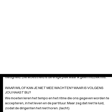
WAT BRENGT JE IN BEWEGING?
Ik voel me op en top leven als de resonanties van zingende
stemmen of de klanken van een immens orkest fysiek mijn lijf
binnendringen. Het eerste deel van mijn leven was ik vooral bezig
met hercreëren: het ontdekken en uitvoeren van creaties van
genieën uit onze muziekgeschiedenis. In het tweede deel ben ik het
gelukkigst in de momenten dat ik samen met collega's nieuwe
muzikale verhalen schrijf. Datzelfde geluksgevoel heb ik als ik me in
de ongerepte natuur begeef, in het volle bewustzijn van mijn
nietigheid. Die woestheid is de enige plek waar ik geen muziek mis.
WAAR WIL OF KAN JE NIET MEE WACHTEN? WAAR IS VOLGENS
JOU HAAST BIJ?
We moeten leren het tempo en het ritme die ons gegeven worden te
accepteren, in het leven en de partituur. Maar zeg dat niet te luid,
zodat de dirigenten het niet horen. (lacht)
AAN WIE REIK JE EEN UITGESTOKEN HAND?
Het zit soms in kleine dingen. Ik woon in het centrum van Antwerpen
en telkens wanneer ik iemand op straat voorbijloop van wie ik denk:
‘oei, deze mens ziet er ongelukkig uit’, schenk ik een glimlach en