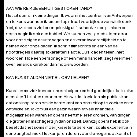
soms begin ik ook een babbel. We kunnen veel goeds doen door
voor onze eigen deur te vegen en de verantwoordelijkheid op te
nemen voor onze daden. Ik schrijf filmscripts en een van de
hoofdregels daarbij is: karakter is actie. Dus: daden tellen, niet
woorden. Hoe een personage of een mens handelt, zegt veel meer
over iemands karakter dan mooie woorden.
KAN KUNST, AL DAN NIET BIJ OBV,HELPEN?
Kunst en muziek kunnen enorm helpen om het goddelijke dat in elke
mens leeft te laten resoneren. Als we dat toelaten als publiek kan
dat ons inspireren om de beste kant van onszelf op te zoeken en te
ontwikkelen. Ik kom uit een gezin waar niet veel financiële
Toestemming
Details
Over
mogelijkheden waren en opera heeft me leren dromen, van dingen
die groter en machtiger zijn dan onszelf. Dankzij opera heb ik ook
beseft dat het soms moeilijk is iets te bereiken, zoals excellentie in
een zangtechniek. Het kan jaren duren voor die hoge noot komt of
Deze website maakt gebruik van cookies
die mooie triller. Wat echt de moeite waard is, vraagt opoffering en
We gebruiken cookies om content en advertenties te
toewijding.
personaliseren, om functies voor social media te bieden
en om ons websiteverkeer te analyseren. Ook delen we
informatie over uw gebruik van onze site met onze