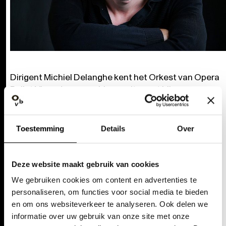
Dirigent Michiel Delanghe kent het Orkest van Opera
Ballet Vlaanderen van binnenuit, want hij was
assistent-dirigent in ons huis voor verschillende
producties, waaronder
De Bekeerlinge
vorig seizoen.
In 2019 nam hij de muzikale leiding van de
Toestemming
Details
Over
kindervoorstelling
Banket!
op zich. Met
Kruistocht
neemt hij een nieuw gecomponeerde familie-opera
onder handen.
Deze website maakt gebruik van cookies
We gebruiken cookies om content en advertenties te
personaliseren, om functies voor social media te bieden
en om ons websiteverkeer te analyseren. Ook delen we
informatie over uw gebruik van onze site met onze