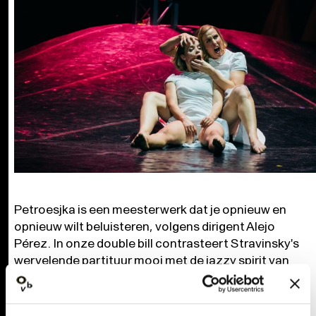
Petroesjka is een meesterwerk dat je opnieuw en
opnieuw wilt beluisteren, volgens dirigent Alejo
Pérez. In onze double bill contrasteert Stravinsky's
wervelende partituur mooi met de jazzy spirit van
Kurt Weills Die sieben Todsünden. Twee
meesterwerken uit de 20e eeuw op één avond, niet
te missen dus.