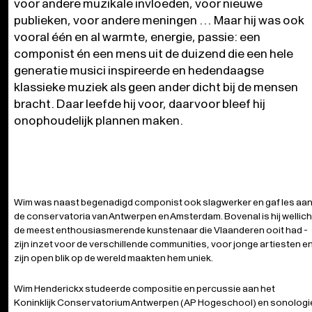
voor andere muzikale invloeden, voor nieuwe
publieken, voor andere meningen … Maar hij was ook
vooral één en al warmte, energie, passie: een
componist én een mens uit de duizend die een hele
generatie musici inspireerde en hedendaagse
klassieke muziek als geen ander dicht bij de mensen
bracht. Daar leefde hij voor, daarvoor bleef hij
onophoudelijk plannen maken.
Wim was naast begenadigd componist ook slagwerker en gaf les aa
de conservatoria van Antwerpen en Amsterdam. Bovenal is hij wellich
de meest enthousiasmerende kunstenaar die Vlaanderen ooit had -
zijn inzet voor de verschillende communities, voor jonge artiesten e
zijn open blik op de wereld maakten hem uniek.
Wim Henderickx studeerde compositie en percussie aan het
Koninklijk Conservatorium Antwerpen (AP Hogeschool) en sonologi