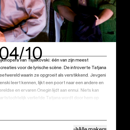
/04/10
jkinopera van Tsjaikovski: één van zijn meest
creaties voor de lyrische scène. De introverte Tatjana
 leefwereld waarin ze opgroeit als verstikkend. Jevgeni
enski leert kennen, lijkt een poort naar een andere en
eldse en ervaren Onegin lijdt aan ennui. Niets kan
rtstochtelijk verliefde Tatjana wordt door hem op
ijze afgewezen. Onegins flirt met Olga heeft
n duel doodt Onegin per ongeluk Lenski. Vele jaren
ers: nu bekent een passionele Onegin zijn gevoelens
 is opgeklommen. Na Onegin is het Tatjana’s beurt om
Alle makers