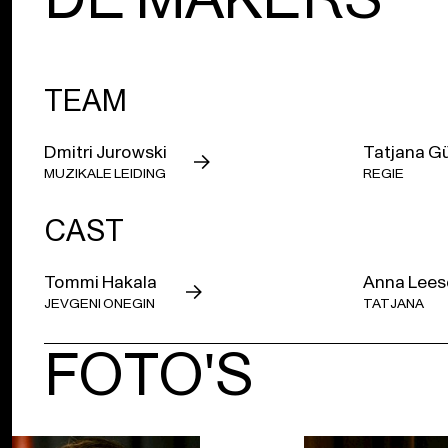
TEAM
Dmitri Jurowski
Tatjana G
MUZIKALE LEIDING
REGIE
CAST
Tommi Hakala
Anna Lees
JEVGENI ONEGIN
TATJANA
FOTO'S