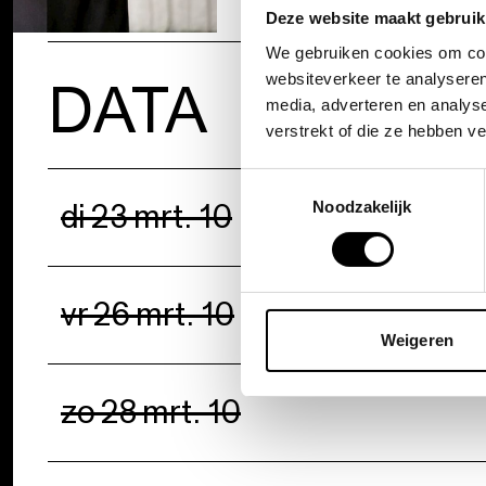
Deze website maakt gebruik
We gebruiken cookies om cont
websiteverkeer te analyseren
DATA
media, adverteren en analys
verstrekt of die ze hebben v
Toestemmingsselectie
di 23 mrt. 10
Noodzakelijk
vr 26 mrt. 10
Weigeren
zo 28 mrt. 10