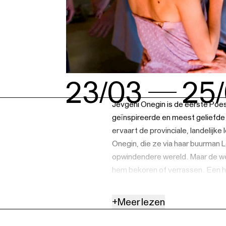
23/03
25
Jevgeni Onegin is de eerste Poes
geïnspireerde en meest geliefde 
ervaart de provinciale, landelijke
Onegin, die ze via haar buurman L
opwindendere wereld. Maar de wer
hem bekoren of verrassen. Een ha
een kille, zij het begripsvolle, w
dramatische consequenties. In ee
+
Meer lezen
later liggen de kaarten heel and
voor Tatjana die maatschappelijk