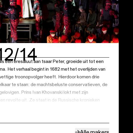
12/14
s een eresaluut aan tsaar Peter, groeide uit tot een
ma. Het verhaal begint in 1682 met het overlijden van
 wettige troonopvolger heeft. Hierdoor komen drie
elkaar te staan: de machtsbeluste conservatieven, de
lovigen. Prins Ivan Khovanski lokt met zijn
en revolte uit. Ze staat in de Russische kronieken
 zaak Khovanski’.
et verheven melodische zanglijnen die deels
tische status van de protagonisten en deels van een
Alle makers