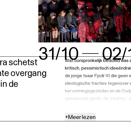
31/10
02/
ra schetst
Wat oorspronkelijk bedoeld was al
kritisch, pessimistisch ideeëndra
nte overgang
de jonge tsaar Fjodr III die geen
in de
ideologische fracties tegenover 
hervormingsgezinden en de Oudge
gewapende garde, de ‘streltsy’, e
bekend als ‘Khovansjtsjina’ of ‘de
+
Meer lezen
Moesorgski
bedacht zijn opera m
uitdrukking zijn van de aristocra