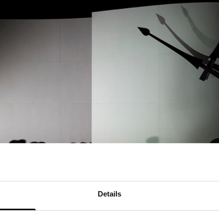
Gratis inleiding 45 minuten vo
met Nederlandse boventiteli
Details