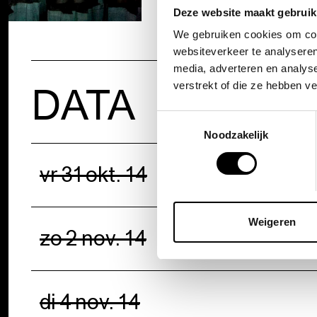
Deze website maakt gebruik
We gebruiken cookies om cont
websiteverkeer te analyseren
media, adverteren en analys
DATA
verstrekt of die ze hebben v
Toestemmingsselectie
Noodzakelijk
vr 31 okt. 14
Weigeren
zo 2 nov. 14
di 4 nov. 14