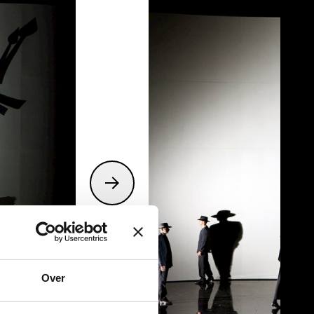
or de voorstelling.
ng
Over