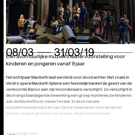
08/03
31/03/19
Een avontuurlijke muziektheatervoorstelling voor
kinderen en jongeren vanaf 9 jaar.
Het echtpaar Macbeth laat een kind voor dood achter. Net zoals in
Verdi’s opera Macbeth tijdens een feestelijk banket de geest van de
vermoorde Banco aan zijn moordenaars verschijnt, zo verschijnt in
deze angstaanjagende bewerking een groep mysterieuze kinderen
aan de Macbeths en zweert wraak. In deze nieuwe
muziektheaterproductie van Opera Vlaanderen voor kinderen
worden vragen gesteld over woede, angst en boosheid.
Met elementen uit Shakespeares magistrale theaterstuk en Verdi’s
muzikale meesterwerk creëren theatermaker
Tom Goossens
en