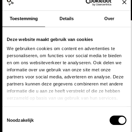
Toestemming
Details
Over
DATA
Deze website maakt gebruik van cookies
We gebruiken cookies om content en advertenties te
vr 8 mrt. 19
personaliseren, om functies voor social media te bieden
en om ons websiteverkeer te analyseren. Ook delen we
19:00 - 20:30u
Opera Gent
informatie over uw gebruik van onze site met onze
partners voor social media, adverteren en analyse. Deze
za 9 mrt. 19
partners kunnen deze gegevens combineren met andere
informatie die u aan ze heeft verstrekt of die ze hebben
15:00 - 16:30u
Opera Gent
verzameld op basis van uw gebruik van hun services.
zo 10 mrt. 19
Toestemmingsselectie
Noodzakelijk
15:00 - 16:30u
Opera Gent