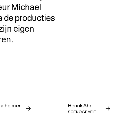
eur Michael
vooraanstaande maestro’s in het I
Macbeth
in meer dan veilige han
a de producties
zijn eigen
Deze productie is in seizoen 201
informatie en tickets.
ren.
Coproductie met Les Théâtres de
Düsseldorf
3 uur, incl. één pauze
Gratis inleiding 45 min. voor 
Italiaans met Nederlandse bo
halheimer
Henrik Ahr
SCENOGRAFIE