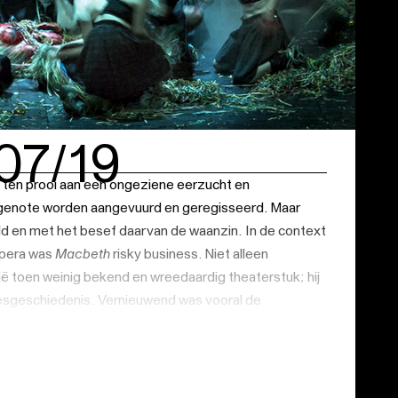
07/19
h
ten prooi aan een ongeziene eerzucht en
tgenote worden aangevuurd en geregisseerd. Maar
d en met het besef daarvan de waanzin. In de context
opera was
Macbeth
risky business. Niet alleen
lië toen weinig bekend en wreedaardig theaterstuk; hij
desgeschiedenis. Vernieuwend was vooral de
esten van de beide protagonisten, waarbij drama en
et elkaar verbonden zijn.
arignani
- vandaag zonder twijfel een van de meest