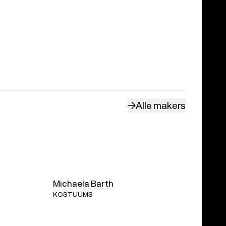
taliaanse operarepertoire - is de muzikale leiding van
den.
9-2020 opnieuw te bekijken in Gent.
Hier vind je meer
 la Ville de Luxembourg en Deutsche Oper am Rhein
Alle makers
aanvang van elke voorstelling.
ventiteling
Michaela Barth
KOSTUUMS