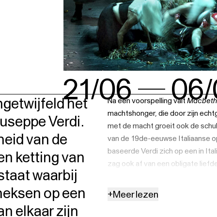
21/06
06/
getwijfeld het
Na een voorspelling valt
Macbet
machtshonger, die door zijn ech
useppe Verdi.
met de macht groeit ook de schul
kheid van de
van de 19de-eeuwse Italiaanse 
baseerde Verdi zich op een in Ita
en ketting van
zag ook af van een obligate lief
staat waarbij
indringende focus op de zieke ge
heksen op een
muziek op onlosmakelijke wijze m
+
Meer lezen
n elkaar zijn
Met de Italiaanse dirigent
Paolo C