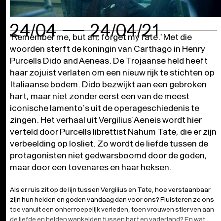
24/04
24/04/21
'Remember me, but ah, forget my fate.' Met die
woorden sterft de koningin van Carthago in Henry
Purcells Dido and Aeneas. De Trojaanse held heeft
haar zojuist verlaten om een nieuw rijk te stichten op
Italiaanse bodem. Dido bezwijkt aan een gebroken
hart, maar niet zonder eerst een van de meest
iconische lamento’s uit de operageschiedenis te
zingen. Het verhaal uit Vergilius’ Aeneis wordt hier
verteld door Purcells librettist Nahum Tate, die er zijn
verbeelding op losliet. Zo wordt de liefde tussen de
protagonisten niet gedwarsboomd door de goden,
maar door een tovenares en haar heksen.
Als er ruis zit op de lijn tussen Vergilius en Tate, hoe verstaanbaar
zijn hun helden en goden vandaag dan voor ons? Fluisteren ze ons
toe vanuit een onherroepelijk verleden, toen vrouwen stierven aan
de liefde en helden wankelden tussen hart en vaderland? En wat