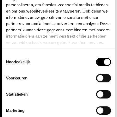
Christian Friedländer
personaliseren, om functies voor social media te bieden
SCENOGRAFIE
Dit is een online voorstelling. Ticketkopers ontvangen een
en om ons websiteverkeer te analyseren. Ook delen we
half uur voor de voorstelling een mailtje met de link waar je
informatie over uw gebruik van onze site met onze
de voorstelling kan bekijken. De voorstelling is via de link tot
CAST
2 weken na de première te bekijken.
partners voor social media, adverteren en analyse. Deze
partners kunnen deze gegevens combineren met andere
Alix Le Saux
1 uur 50 min, zonder pauze
informatie die u aan ze heeft verstrekt of die ze hebben
DIDO
verzameld op basis van uw gebruik van hun services.
Engels met Nederlandse ondertitels
Guillaume Andrieux
AENEAS
Toestemmingsselectie
Noodzakelijk
Claron McFadden
BELINDA
Voorkeuren
Erika Stucky
SORCERESS, SPIRIT, INTERLUDES
Statistieken
Alle makers
Marketing