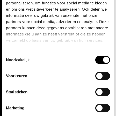
personaliseren, om functies voor social media te bieden
en om ons websiteverkeer te analyseren. Ook delen we
Deze open repetities zijn gratis, je kan geen kaartje kopen op
informatie over uw gebruik van onze site met onze
voorhand. Er wordt gewerkt volgens een 'first come, first served'-
partners voor social media, adverteren en analyse. Deze
principe. Wees er op tijd bij, want vol = vol.
+
Meer lezen
partners kunnen deze gegevens combineren met andere
informatie die u aan ze heeft verstrekt of die ze hebben
DATA EN TICKETS
verzameld op basis van uw gebruik van hun services.
Toestemmingsselectie
Noodzakelijk
Voorkeuren
Statistieken
Marketing