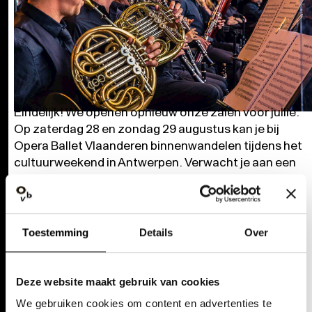
Eindelijk! We openen opnieuw onze zalen voor jullie.
Op zaterdag 28 en zondag 29 augustus kan je bij
Opera Ballet Vlaanderen binnenwandelen tijdens het
cultuurweekend in Antwerpen. Verwacht je aan een
resem gratis open repetities en concerten die je een
voorsmaakje geven van ons nieuwe seizoen.
Reservaties zijn niet nodig.
Toestemming
Details
Over
Op zaterdag 28 augustus kan je in Opera Antwerpen binnenwippen
op een open repetitie van ons orkest. Zij spelen een best-of van het
seizoen 2021-2022. Geen betere manier om een voorsmaakje te
Deze website maakt gebruik van cookies
krijgen. Aansluiten kan om 12u00 en om 13u30.
We gebruiken cookies om content en advertenties te