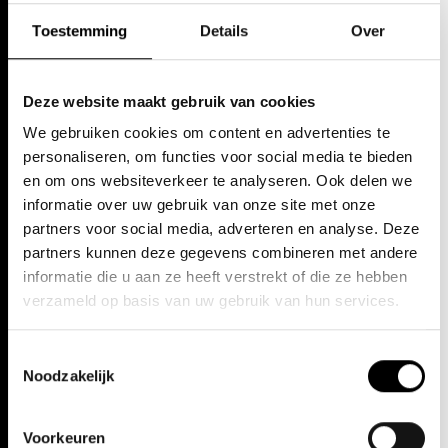
maken over je best doen, proberen te behagen en hoe we ooit
weten of we 'goed genoeg' zijn.
Toestemming
Details
Over
Play
Er is geen dresscode... maar je wordt niet geweigerd als je een hoge
hoed of zijden handschoenen aantrekt, mocht je in de stemming
Deze website maakt gebruik van cookies
komen.
We gebruiken cookies om content en advertenties te
personaliseren, om functies voor social media te bieden
en om ons websiteverkeer te analyseren. Ook delen we
DATA
Press quotes:
informatie over uw gebruik van onze site met onze
partners voor social media, adverteren en analyse. Deze
It’s hard to resist the gorgeous final moments which remind that
partners kunnen deze gegevens combineren met andere
vr 5 apr. 24
sometimes imperfection is far more interesting than flawless
informatie die u aan ze heeft verstrekt of die ze hebben
perfection, and often just having a go is a success in itself
— Lyn
20:30 - 21:45u
Opera Gent
Gardner (Stagedoor)
verzameld op basis van uw gebruik van hun services.
TICKETS
Without romanticising failure or bitterly rehashing it, this is a
Toestemmingsselectie
performance about frustration, drifting and feeling ‘not good enough
Noodzakelijk
— Tatjana Damjanovic (The Spy in the Stalls)
za 6 apr. 24
20:30 - 21:45u
Opera Gent
Voorkeuren