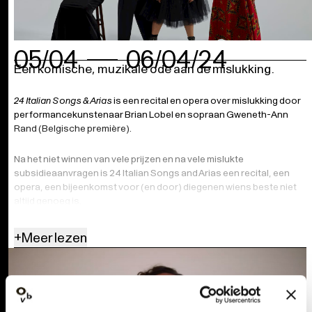
05/04
06/04/24
Een komische, muzikale ode aan de mislukking.
24 Italian Songs & Arias
is een recital en opera over mislukking door
performancekunstenaar Brian Lobel en sopraan Gweneth-Ann
Rand (Belgische première).
Na het niet winnen van vele prijzen en na vele mislukte
subsidieaanvragen is 24 Italian Songs and Arias een recital, een
opera, een bijeenkomst voor (en door) diegenen wiens beste niet
altijd genoeg is.
(Geliefde) performancekunstenaar Brian Lobel slaagde er niet in
+
Meer lezen
om toegelaten te worden tot het New York State Choir.
(Veelgeprezen) Sopraan Gweneth-Ann Rand (4.48 Psychosis,
Royal Opera House; Aida, English National Opera) slaagde er niet in
te winnen bij Cardiff Singer of the World. Deze twee geweldige
mislukkelingen hebben hun krachten gebundeld om een show te