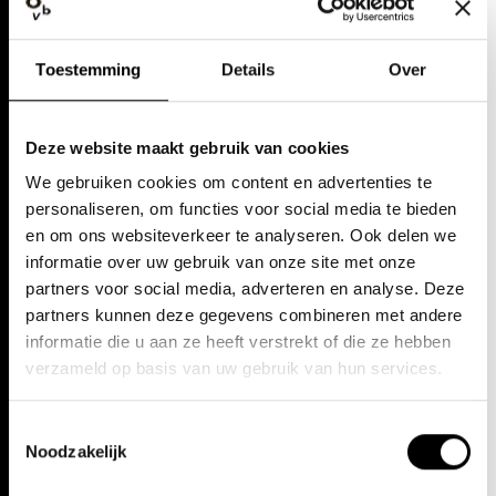
bloedigste economische oorlogen in de geschiedenis van de
mensheid blootlegden.
Toestemming
Details
Over
Door omstandigheden kan de vertoning van deze film in
Play
Antwerpen op 10 september niet doorgaan.
Deze website maakt gebruik van cookies
We gebruiken cookies om content en advertenties te
personaliseren, om functies voor social media te bieden
en om ons websiteverkeer te analyseren. Ook delen we
informatie over uw gebruik van onze site met onze
DATA
partners voor social media, adverteren en analyse. Deze
partners kunnen deze gegevens combineren met andere
informatie die u aan ze heeft verstrekt of die ze hebben
zo 10 sep. 23
verzameld op basis van uw gebruik van hun services.
14:30 - 16:20u
Cinema Cartoon's
Toestemmingsselectie
TICKETS
Noodzakelijk