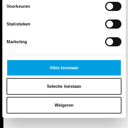
zo 24 sep. 23
Voorkeuren
14:30 - 16:20u
Studio Skoop
TICKETS
Statistieken
Marketing
Alles toestaan
Selectie toestaan
Weigeren