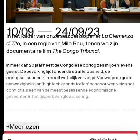
10/09
24/09/23
In het kader van onze seizoensopener
La Clemenza
di Tito
, in een regie van Milo Rau, tonen we zijn
documentaire film
The Congo Tribunal
.
In meer dan 20 jaar heeft de Congolese oorlog zes miljoen levens
geëist. De bevolking lijdt onder de straffeloosheid, de
oorlogsmisdaden zijn nooit wettelijk vervolgd. Vanwege de grote
aanwezigheid van 'hightech grondstoffen' beschouwen velen het
conflict als een van de meest beslissende economische
gevechten in het tijdperk van globalisering.
Voor
The Congo Tribunal
verzamelde Milo Rau slachtoffers, daders,
getuigen en analisten van de Congo-oorlog voor een uniek
burgerlijk tribunaal in Oost-Congo. Voor het eerst in de
+
Meer lezen
geschiedenis van deze oorlog werden 3 exemplarische zaken
gehoord, die een onthullend portret van een van de grootste en