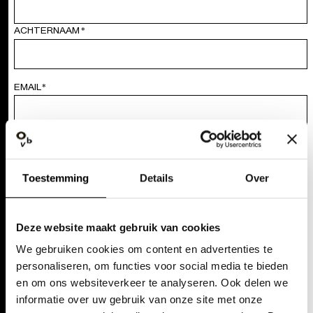
ACHTERNAAM
*
EMAIL
*
KEUZE VOORSTELLING
*
ZONDAG 3 SEPTEMBER 2023 - 14:00U
Toestemming
Details
Over
ZONDAG 3 SEPTEMBER 2023 - 15:00U
Ja, ik schrijf me in op de nieuwsbrief
Deze website maakt gebruik van cookies
Ik ga akkoord met de
privacy policy
van Opera Ballet Vlaanderen
We gebruiken cookies om content en advertenties te
*
personaliseren, om functies voor social media te bieden
en om ons websiteverkeer te analyseren. Ook delen we
VERZENDEN
informatie over uw gebruik van onze site met onze