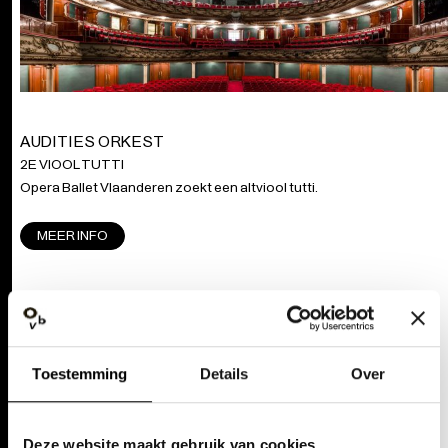
AUDITIES ORKEST
2E VIOOL TUTTI
Opera Ballet Vlaanderen zoekt een altviool tutti.
MEER INFO
SOLO PICCOLO (MET VERPLICHTING TOT 2E SOLIST FLUIT)
Opera Ballet Vlaanderen zoekt een Solo piccolo / 2e solist fluit.
Toestemming
Details
Over
MEER INFO
Deze website maakt gebruik van cookies