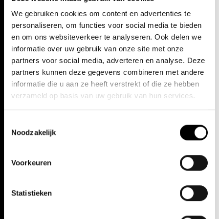
We gebruiken cookies om content en advertenties te
personaliseren, om functies voor social media te bieden
AUDITIES KOOR
en om ons websiteverkeer te analyseren. Ook delen we
TENOR & 2E BASS (CHORUS) VOOR LOHENGRIN
informatie over uw gebruik van onze site met onze
MEER INFO
partners voor social media, adverteren en analyse. Deze
partners kunnen deze gegevens combineren met andere
SPONTAAN SOLLICITEREN?
informatie die u aan ze heeft verstrekt of die ze hebben
Voor koor en orkest: contacteer ons via
verzameld op basis van uw gebruik van hun services.
koorenorkestregie@operaballet.be
Algemene vragen:
jobs@operaballet.be
Toestemmingsselectie
Noodzakelijk
Voorkeuren
Statistieken