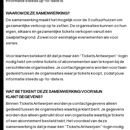
informatie steeds up-to-date is.
WAAROM DEZE SAMENWERKING?
De samenwerking maakt het mogelijk voor de 3 cultuurhuizen om
gezamenlijke verkoop op te zetten. De organisaties kunnen zo hun
eigen, elkaars én gezamenlijke tickets verkopen vanuit één
zaalplattegrond. Zowel voor eenmalige evenementen als voor
series.
Voor klanten betekent dit dat je maar één “Tickets Antwerpen”-login
nodig hebt om online tickets of abonnementen aan te kopen bij de
verschillende organisaties. Je contactgegevens worden voortaan
gedeeld tussen de organisaties waar je tickets koopt, zodat jouw
informatie steeds up-to-date is.
WAT BETEKENT DEZE SAMENWERKING VOOR MIJN
KLANTGEGEVENS?
Binnen Tickets Antwerpen worden je contactgegevens alleen
gedeeld tussen de organisaties waarbij je klant bent. Je gegevens
worden dus alleen gebruikt door een organisatie waarbij je tickets
of een abonnement besteld hebt. Het voordeel van deze
samenwerking is dat je maar één “Tickets Antwerpen”-login nodig