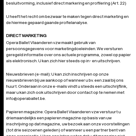
besluitvorming, inclusief direct markering en profilering (Art. 22)
U heeft het recht om bezwaar te maken tegen direct marketing en
de hiermee gepaard gaande profielanalyse.
DIRECT MARKETING
Opera Ballet Vlaanderen vzw maakt gebruik van
persoonsgegevens voor marketingdoeleinden. We versturen
geregeld informatie over ons actuele programma, zowel op papier
als elektronisch. U kan zich hier steeds op in- en uitschrijven.
Nieuwsbrieven (e-mail): U kan zich inschrijven op onze
nieuwsbrieven bij uw aankoop of wanneer u bv. een zaal bij ons
huurt. Onderaan in onze e-mails vindt u steeds een uitschrijflink,
maar u kan zich ook uitschrijven door contact op te nemen met
info@operaballet.be
.
Papieren magazine: Opera Ballet Vlaanderen vzw verstuurt u
driemaandelijks een papieren magazine op basis van uw
inschrijving op dat magazine, uw bezoek aan onze voorstellingen
(tot drie seizoenen geleden) of wanneer u een partner bent van