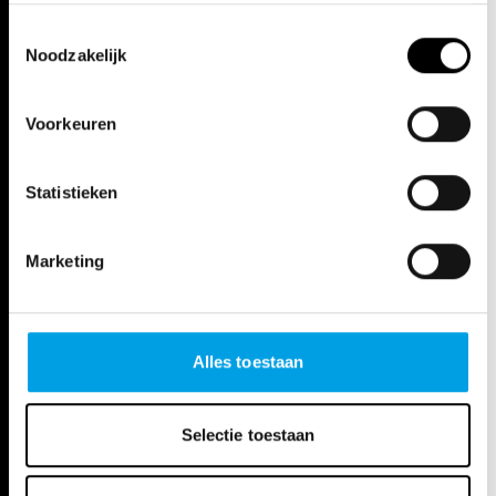
​SOLLICITATIES
Toestemmingsselectie
Persoonsgegevens van sollicitanten worden enkel gebruikt voor
Noodzakelijk
wervingsdoeleinden. Deze gegevens worden niet gebruikt voor
marketingdoeleinden en worden bewaard in de database van Opera
Ballet Vlaanderen vzw tot 1 jaar na de sollicitatie.
Voorkeuren
Opera Ballet Vlaanderen vzw verwerkt deze persoonsgegevens in
een goed beveiligde database, bijvoorbeeld:
Statistieken
voor- en achternaam
geboortedatum
Marketing
geslacht
e-mail- en postadres
telefoonnummer
foto
CV
Alles toestaan
Zonder uw toestemming, worden deze gegevens niet uitgewisseld
met derden.
Selectie toestaan
5. DELEN MET SOCIALE NETWERKSITES