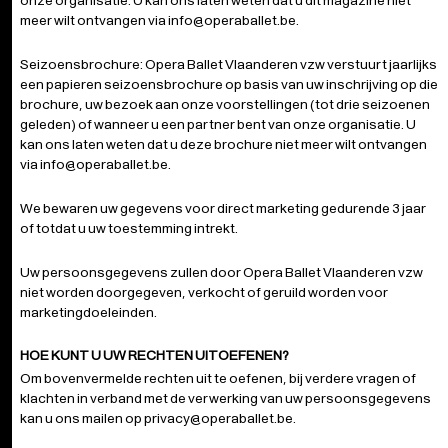
onze organisatie. U kan ons laten weten dat u dit magazine niet
meer wilt ontvangen via info@operaballet.be.
Seizoensbrochure: Opera Ballet Vlaanderen vzw verstuurt jaarlijks
een papieren seizoensbrochure op basis van uw inschrijving op die
brochure, uw bezoek aan onze voorstellingen (tot drie seizoenen
geleden) of wanneer u een partner bent van onze organisatie. U
kan ons laten weten dat u deze brochure niet meer wilt ontvangen
via info@operaballet.be.
We bewaren uw gegevens voor direct marketing gedurende 3 jaar
of totdat u uw toestemming intrekt.
Uw persoonsgegevens zullen door Opera Ballet Vlaanderen vzw
niet worden doorgegeven, verkocht of geruild worden voor
marketingdoeleinden.
HOE KUNT U UW RECHTEN UITOEFENEN?
Om bovenvermelde rechten uit te oefenen, bij verdere vragen of
klachten in verband met de verwerking van uw persoonsgegevens
kan u ons mailen op privacy@operaballet.be.