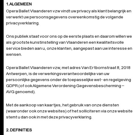
1. ALGEMEEN
Opera Ballet Vlaanderen vzw vindt uw privacy als klant belangrijk en
verwerkt uw persoonsgegevens overeenkomstig de volgende
privacyverklaring.
Ons publiek staat voor ons op de eerste plaats en daarom willen we
als grootste kunstinstelling van Vlaanderen een kwaliteitsvolle
service bieden aan u, onze klanten, aangepast aan uw interesse en
wensen.
Opera Ballet Vlaanderen vzw, met adres Van Ertbornstraat 8, 2018
Antwerpen, is de verwerkingsverantwoordelijke van uw
persoonlijke gegevens onder de toepasselijke wet- en regelgeving
GDPR (of ook Algemene Verordening Gegevensbescherming –
AVG genoemd).
Met de aankoop van kaartjes, het gebruik van onze diensten
(waaronder ook onze websites) of het solliciteren via onze website
stemt u dan ook in met deze privacyverklaring.
2. DEFINITIES