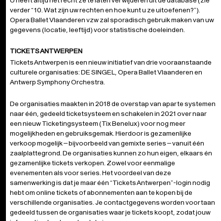
U heeft altijd het recht ze te laten verwijderen uit de database (zie
verder “10. Wat zijn uw rechten en hoe kunt u ze uitoefenen?”).
Opera Ballet Vlaanderen vzw zal sporadisch gebruik maken van uw
gegevens (locatie, leeftijd) voor statistische doeleinden.
TICKETS ANTWERPEN
Tickets Antwerpen is een nieuw initiatief van drie vooraanstaande
culturele organisaties: DE SINGEL, Opera Ballet Vlaanderen en
Antwerp Symphony Orchestra.
De organisaties maakten in 2018 de overstap van aparte systemen
naar één, gedeeld ticketsysteem en schakelen in 2021 over naar
een nieuw Ticketingsysteem (Tix Benelux) voor nog meer
mogelijkheden en gebruiksgemak. Hierdoor is gezamenlijke
verkoop mogelijk – bijvoorbeeld van gemixte series – vanuit één
zaalplattegrond. De organisaties kunnen zo hun eigen, elkaars én
gezamenlijke tickets verkopen. Zowel voor eenmalige
evenementen als voor series. Het voordeel van deze
samenwerking is dat je maar één “Tickets Antwerpen”-login nodig
hebt om online tickets of abonnementen aan te kopen bij de
verschillende organisaties. Je contactgegevens worden voortaan
gedeeld tussen de organisaties waar je tickets koopt, zodat jouw