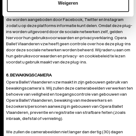
Met de functies voor sociale netwerksites op
www.operaballet.be
Weigeren
kan u informatie, bijvoorbeeld artikels, delen. Als aanvulling hierop
kan onze website sociale plug-ins bevatten, waaronder diegene
die worden aangeboden door Facebook, Twitter en Instagram
zodat u op deze platforms informatie kunt delen. Omdat deze plug-
ins worden uitgevoerd door de sociale netwerken zelf, gelden
hiervoor hun gebruiksvoorwaarden en privacyverklaring. Opera
Ballet Vlaanderen vzw heeft geen controle over hoe deze plug-ins
door deze sociale netwerken worden beheerd. Wij raden u aan om
hun gebruiksvoorwaarden en privacy- en cookiebeleid te lezen
voordat u gebruik maakt van deze plug-ins.
6. BEWAKINGSCAMERA
Opera Ballet Vlaanderen vzw maakt in zijn gebouwen gebruik van
bewakingscamera’s. Wij zullen deze camerabeelden verwerken ten
behoeve van veiligheid en toegangscontrole van gebouwen van
Opera Ballet Vlaanderen, bewaking van medewerkers en
bezoekers/personen aanwezig in gebouwen van Opera Ballet
Vlaanderen, preventie en registratie van strafbare feiten (zoals
inbraak, diefstal of vernieling).
We zullen de camerabeelden niet langer dan dertig (30) dagen