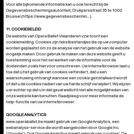
Voor alle bijkomende informatie kan u ook terecht bij de
Gegevensbeschermingsautoriteit, Drukpersstraat 35 te 1000
Brussel (
https://www.gegevensbeschermin...
).
11. COOKIEBELEID
De website van Opera Ballet Vlaanderen vzw toont een
cookiemelding. Cookies zijn tekstbestandjes die op uw computer
worden geplaatst om zo de analyse van het gebruik van de website
mogelijk maken. Door gebruik te maken van deze website geeft u
toestemming voor het verwerken van de informatie voor de
doeleinden zoals hiervoor omschreven. Uw internetbrowser laat u
toe dat u het gebruik van cookies verhindert, dat u een
waarschuwing ontvangt wanneer een cookie geïnstalleerd wordt
of dat u de cookies nadien van uw harde schijf verwijdert. Wij wijzen
u er echter op dat u in dat geval wellicht niet alle mogelijkheden van
onze website kan benutten. Raadpleeg voor meer informatie de
help-functie van uw internetbrowser.
GOOGLE ANALYTICS
www.operaballet.be
maakt gebruik van Google Analytics, een
webanalyse-service die wordt aangeboden door Google Inc.
('Google'). Ook Google Analytics maakt gebruik van 'cookies'. De