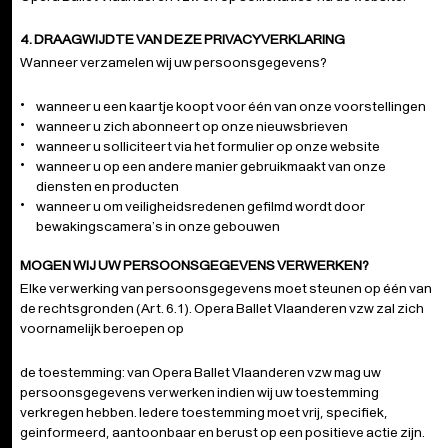
4. DRAAGWIJDTE VAN DEZE PRIVACYVERKLARING
Wanneer verzamelen wij uw persoonsgegevens?
wanneer u een kaartje koopt voor één van onze voorstellingen
wanneer u zich abonneert op onze nieuwsbrieven
wanneer u solliciteert via het formulier op onze website
wanneer u op een andere manier gebruikmaakt van onze
diensten en producten
wanneer u om veiligheidsredenen gefilmd wordt door
bewakingscamera’s in onze gebouwen
MOGEN WIJ UW PERSOONSGEGEVENS VERWERKEN?
Elke verwerking van persoonsgegevens moet steunen op één van
de rechtsgronden (Art. 6.1). Opera Ballet Vlaanderen vzw zal zich
voornamelijk beroepen op
de toestemming: van Opera Ballet Vlaanderen vzw mag uw
persoonsgegevens verwerken indien wij uw toestemming
verkregen hebben. Iedere toestemming moet vrij, specifiek,
geinformeerd, aantoonbaar en berust op een positieve actie zijn.