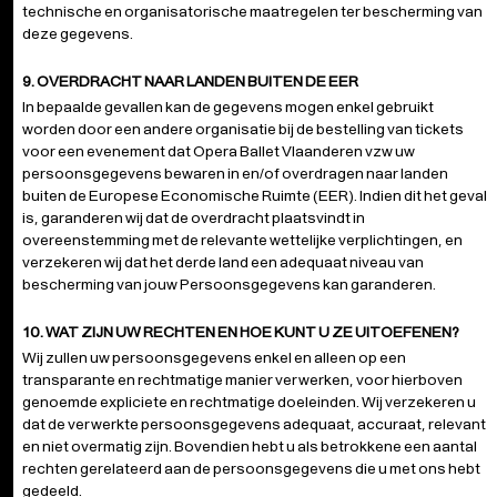
technische en organisatorische maatregelen ter bescherming van
deze gegevens.
9. OVERDRACHT NAAR LANDEN BUITEN DE EER
In bepaalde gevallen kan de gegevens mogen enkel gebruikt
worden door een andere organisatie bij de bestelling van tickets
voor een evenement dat Opera Ballet Vlaanderen vzw uw
persoonsgegevens bewaren in en/of overdragen naar landen
buiten de Europese Economische Ruimte (EER). Indien dit het geval
is, garanderen wij dat de overdracht plaatsvindt in
overeenstemming met de relevante wettelijke verplichtingen, en
verzekeren wij dat het derde land een adequaat niveau van
bescherming van jouw Persoonsgegevens kan garanderen.
10. WAT ZIJN UW RECHTEN EN HOE KUNT U ZE UITOEFENEN?
Wij zullen uw persoonsgegevens enkel en alleen op een
transparante en rechtmatige manier verwerken, voor hierboven
genoemde expliciete en rechtmatige doeleinden. Wij verzekeren u
dat de verwerkte persoonsgegevens adequaat, accuraat, relevant
en niet overmatig zijn. Bovendien hebt u als betrokkene een aantal
rechten gerelateerd aan de persoonsgegevens die u met ons hebt
gedeeld.