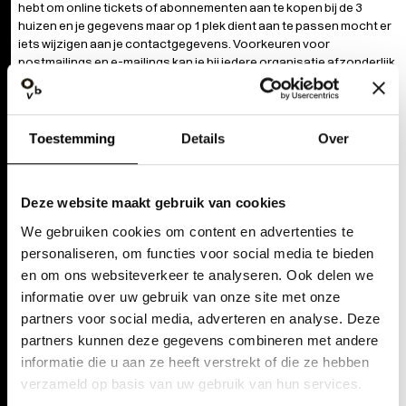
hebt om online tickets of abonnementen aan te kopen bij de 3
huizen en je gegevens maar op 1 plek dient aan te passen mocht er
iets wijzigen aan je contactgegevens. Voorkeuren voor
postmailings en e-mailings kan je bij iedere organisatie afzonderlijk
aangeven en worden niet gedeeld. Ook je klanthistoriek of
aankoophistoriek wordt niet gedeeld.
WELKE GEGEVENS WORDEN GEDEELD?
Toestemming
Details
Over
Binnen Tickets Antwerpen worden je contactgegevens alleen
gedeeld tussen de organisaties waarbij je klant bent. Je gegevens
worden dus alleen gebruikt door een organisatie waarbij je tickets
Deze website maakt gebruik van cookies
of een abonnement besteld hebt. Voorkeuren voor postmailings en
e-mailings kan je bij iedere organisatie afzonderlijk aangeven en
We gebruiken cookies om content en advertenties te
worden niet gedeeld. Ook je klanthistoriek of aankoophistoriek
personaliseren, om functies voor social media te bieden
wordt niet gedeeld.​
en om ons websiteverkeer te analyseren. Ook delen we
informatie over uw gebruik van onze site met onze
MELDINGEN EN VRAGEN
partners voor social media, adverteren en analyse. Deze
Als je vragen, opmerkingen of klachten hebt over het gebruik van je
partners kunnen deze gegevens combineren met andere
persoonsgegevens of als je je wilt uitschrijven voor de nieuwsbrief
informatie die u aan ze heeft verstrekt of die ze hebben
en/of voor brochures of magazines, mail dan
privacy@operaballet.be
verzameld op basis van uw gebruik van hun services.