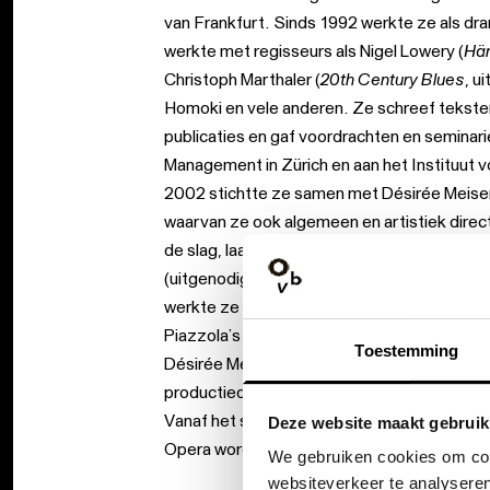
van Frankfurt. Sinds 1992 werkte ze als dr
werkte met regisseurs als Nigel Lowery (
Hän
Christoph Marthaler (
20th Century Blues
, u
Homoki en vele anderen. Ze schreef tekst
publicaties en gaf voordrachten en seminari
Management in Zürich en aan het Instituut vo
2002 stichtte ze samen met Désirée Meise
waarvan ze ook algemeen en artistiek direct
de slag, laatst nog voor de wereldpremière
(uitgenodigd naar het festival van Mexico Ci
werkte ze ook als dramaturge in het Teatro 
Piazzola’s
Maria de Buenos Aires
met de be
Toestemming
Désirée Meiser). Vanaf seizoen 2008-09 we
productiedramaturgie voor haar rekening n
Vanaf het seizoen 2010-11 wordt ze intenda
Deze website maakt gebruik
Opera wordt ze opgevolgd door Luc Jooste
We gebruiken cookies om cont
websiteverkeer te analyseren