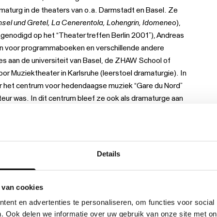
amaturg in de theaters van o.a. Darmstadt en Basel. Ze
sel und Gretel, La Cenerentola, Lohengrin, Idomeneo
),
itgenodigd op het “Theatertreffen Berlin 2001”), Andreas
en voor programmaboeken en verschillende andere
es aan de universiteit van Basel, de ZHAW School of
or Muziektheater in Karlsruhe (leerstoel dramaturgie). In
r het centrum voor hedendaagse muziek “Gare du Nord”
eur was. In dit centrum bleef ze ook als dramaturge aan
 van
Tante Hänsi
.
Ein Jenseitsreigen
van Mela Meierhans
ty en het Maerz Musik Festival in Berlijn 2007). In 2007
Nacional de São Carlos in Lissabon, aan een productie van
kende fado-zangeres Mísia in de hoofdrol (productie van
Details
rd ze chef-dramaturg in de Vlaamse Opera, waar ze de
am van
Die Schöpfung, Candide
en
The Rage of Life
.
nt van het Theater Chur in Zwitserland. Aan de Vlaamse
 van cookies
n.
ent en advertenties te personaliseren, om functies voor social
. Ook delen we informatie over uw gebruik van onze site met on