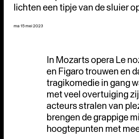
lichten een tipje van de sluier o
ma 15 mei 2023
In Mozarts opera Le no
en Figaro trouwen en d
tragikomedie in gang 
met veel overtuiging zi
acteurs stralen van plez
brengen de grappige m
hoogtepunten met meest