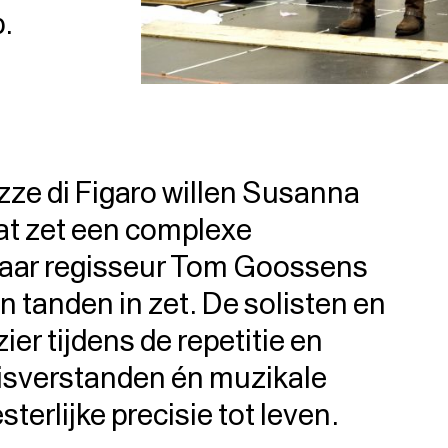
p.
zze di Figaro willen Susanna
at zet een complexe
waar regisseur Tom Goossens
jn tanden in zet. De solisten en
ier tijdens de repetitie en
isverstanden én muzikale
erlijke precisie tot leven.