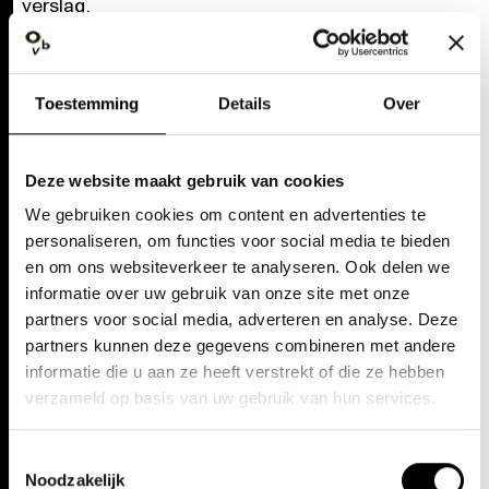
verslag.
Toestemming
Details
Over
OPERA
NIEUWE PRODUCTIE
WERELDCREATIE
Deze website maakt gebruik van cookies
9/2 — 9/3/24
|
ANTWERPEN | GENT
We gebruiken cookies om content en advertenties te
BRODECK
personaliseren, om functies voor social media te bieden
en om ons websiteverkeer te analyseren. Ook delen we
Daan Janssens
informatie over uw gebruik van onze site met onze
partners voor social media, adverteren en analyse. Deze
INFO EN TICKETS
partners kunnen deze gegevens combineren met andere
informatie die u aan ze heeft verstrekt of die ze hebben
verzameld op basis van uw gebruik van hun services.
Toestemmingsselectie
Noodzakelijk