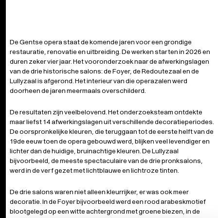
De Gentse opera staat de komende jaren voor een grondige
restauratie, renovatie en uitbreiding. De werken starten in 2026 en
duren zeker vier jaar. Het vooronderzoek naar de afwerkingslagen
van de drie historische salons: de Foyer, de Redoutezaal en de
Lullyzaal is afgerond. Het interieur van die operazalen werd
doorheen de jaren meermaals overschilderd.
De resultaten zijn veelbelovend. Het onderzoeksteam ontdekte
maar liefst 14 afwerkingslagen uit verschillende decoratieperiodes.
De oorspronkelijke kleuren, die teruggaan tot de eerste helft van de
19de eeuw toen de opera gebouwd werd, blijken veel levendiger en
lichter dan de huidige, bruinachtige kleuren. De Lullyzaal
bijvoorbeeld, de meeste spectaculaire van de drie pronksalons,
werd in de verf gezet met lichtblauwe en lichtroze tinten.
De drie salons waren niet alleen kleurrijker, er was ook meer
decoratie. In de Foyer bijvoorbeeld werd een rood arabeskmotief
blootgelegd op een witte achtergrond met groene biezen, in de