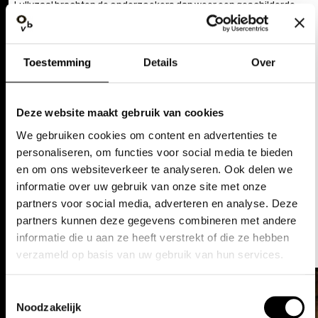
Lullyzaal brachten de onderzoekers dan weer een geschilderde
feniks aan het licht. Die decoraties en de verflagen worden nog
verder onderzocht, maar het is nu al zeker dat de salons na de
restauratie een pak frisser zullen ogen.
Toestemming
Details
Over
Niet alleen de drie salons zullen na de restauratie lichter en
levendiger ogen dan ooit, het hele operagebouw zal schitteren. We
willen het gebouw teruggeven aan de Gentenaars als een prachtig
Deze website maakt gebruik van cookies
muziek- en podiumkunstencentrum.
We gebruiken cookies om content en advertenties te
personaliseren, om functies voor social media te bieden
en om ons websiteverkeer te analyseren. Ook delen we
informatie over uw gebruik van onze site met onze
DE AANSLUITENDE SALONS
partners voor social media, adverteren en analyse. Deze
IN OPERA GENT
partners kunnen deze gegevens combineren met andere
informatie die u aan ze heeft verstrekt of die ze hebben
verzameld op basis van uw gebruik van hun services.
Toestemmingsselectie
Noodzakelijk