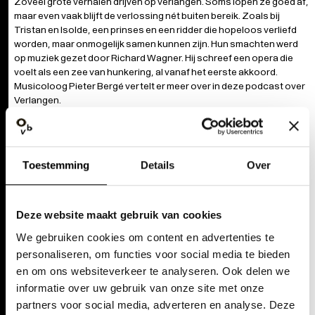
Zoveel grote verhalen drijven op verlangen. Soms lopen ze goed af,
maar even vaak blijft de verlossing nét buiten bereik. Zoals bij
Tristan en Isolde, een prinses en een ridder die hopeloos verliefd
worden, maar onmogelijk samen kunnen zijn. Hun smachten werd
op muziek gezet door Richard Wagner. Hij schreef een opera die
voelt als een zee van hunkering, al vanaf het eerste akkoord.
Musicoloog Pieter Bergé vertelt er meer over in deze podcast over
Verlangen.
Tristan und Isolde is echt een verklanking
Toestemming
Details
Over
van onmogelijk verlangen. Als je zelf met
die emotie geconfronteerd wordt, denk ik
Deze website maakt gebruik van cookies
dat die opera nagenoeg ondraaglijk is.
We gebruiken cookies om content en advertenties te
Pieter Bergé, musicoloog
personaliseren, om functies voor social media te bieden
en om ons websiteverkeer te analyseren. Ook delen we
informatie over uw gebruik van onze site met onze
partners voor social media, adverteren en analyse. Deze