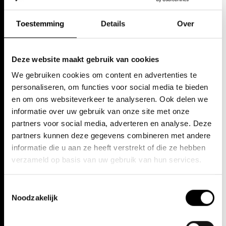
Toestemming
Details
Over
DANS
23/3 — 7/7/24
|
ANTWERPEN | GENT
PUUR
Deze website maakt gebruik van cookies
We gebruiken cookies om content en advertenties te
Wim Vandekeybus
personaliseren, om functies voor social media te bieden
en om ons websiteverkeer te analyseren. Ook delen we
INFO EN TICKETS
informatie over uw gebruik van onze site met onze
partners voor social media, adverteren en analyse. Deze
partners kunnen deze gegevens combineren met andere
informatie die u aan ze heeft verstrekt of die ze hebben
verzameld op basis van uw gebruik van hun services.
Toestemmingsselectie
Noodzakelijk
Play