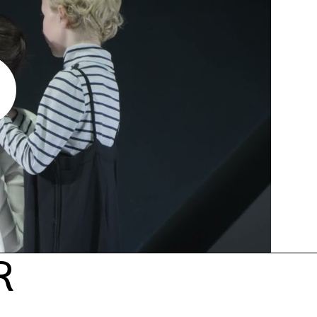
Met steun van de Tax Shelter
Het Jong Ensemble wordt on
y
R