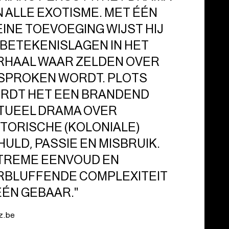
N ALLE EXOTISME. MET ÉÉN
EINE TOEVOEGING WIJST HIJ
 BETEKENISLAGEN IN HET
RHAAL WAAR ZELDEN OVER
SPROKEN WORDT. PLOTS
RDT HET EEN BRANDEND
TUEEL DRAMA OVER
STORISCHE (KOLONIALE)
HULD, PASSIE EN MISBRUIK.
TREME EENVOUD EN
RBLUFFENDE COMPLEXITEIT
ÉÉN GEBAAR."
z.be