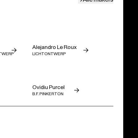
muziekdrama. De Argentijnse regisseur Mariano
cini's meesterwerk achter zich en reflecteert over de
eit door de ogen van de ander.
Alejandro Le Roux
NTWERP
LICHTONTWERP
boventiteling.
ijven 1904, in het Italiaans gezongen. Naar een
du Rhin, Straatsburg (2021).
Ovidiu Purcel
B.F. PINKERTON
ve raamvertelling over Maiko Nakamura, behandelen
e aan zelfdoding en heb je nood aan een gesprek?
fmoordlijn op het nummer 1813 of via