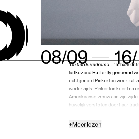
08/09
16/
‘
Un bel dì, vedremo…’
In haar ont
liefkozend Butterfly genoemd wo
echtgenoot Pinkerton weer zal zie
wederzijds. Pinkerton keert na en
Amerikaanse vrouw aan zijn zijde
huwelijk verstoten door haar tradi
van een ander leven veranderen in
het einde van de 19e eeuw ontsto
+
Meer lezen
Westen. Giacomo Puccini liet zich
in Europa gepercipieerd werd en 