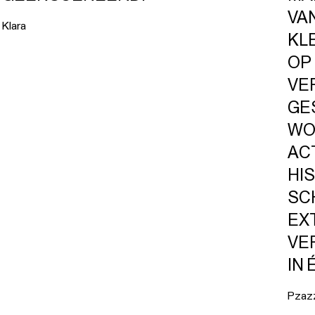
VA
Klara
KL
OP
VE
GE
WO
AC
HI
SC
EX
VE
IN 
Pzaz