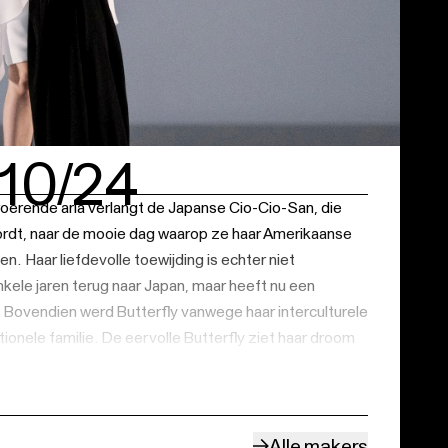
10/24
roerende aria verlangt de Japanse Cio-Cio-San, die
rdt, naar de mooie dag waarop ze haar Amerikaanse
n. Haar liefdevolle toewijding is echter niet
kele jaren terug naar Japan, maar heeft nu een
. Bovendien werd Butterfly vanwege haar interculturele
tionele familie. De eervolle Butterfly ziet haar droom
 een nachtmerrie, die enkel tragisch kan aflopen. Aan
nd een ware hype rond de Japanse cultuur in het
 inspireren door het land van de rijzende zon zoals het
gebruikte zelfs Japanse klanken en instrumenten in
Alle makers