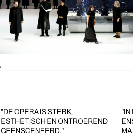
s
"DE OPERA IS STERK,
"I
ESTHETISCH EN ONTROEREND
EN
GEËNSCENEERD."
MA