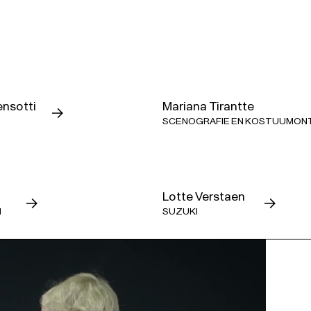
zijn meeslepende en emotionele 
Pensotti laat alle folklore in Puc
constructie van een eigen identit
ca. 3u, inclusief pauze
ensotti
Mariana Tirantte
SCENOGRAFIE EN KOSTUUMO
Met Nederlandse en Engelse 
Japanse tragedie in drie bedr
productie van Opéra national 
Lotte Verstaen
N
SUZUKI
Deze opera, alsook de fictie
het thema zelfdoding. Denk j
Dan kan je terecht bij de Zel
www.zelfmoord1813.be.