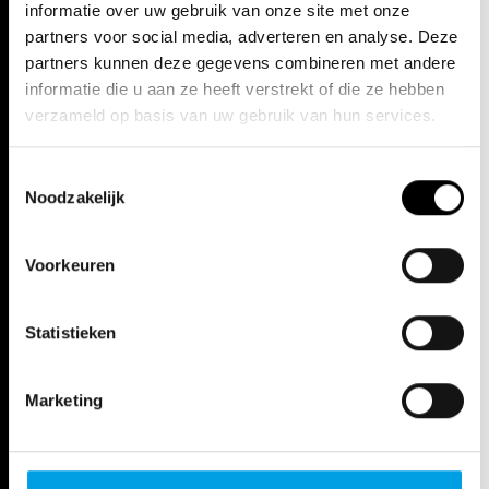
enthousiasme op te wekken voor kunst en artistieke beleving.
informatie over uw gebruik van onze site met onze
partners voor social media, adverteren en analyse. Deze
partners kunnen deze gegevens combineren met andere
informatie die u aan ze heeft verstrekt of die ze hebben
verzameld op basis van uw gebruik van hun services.
Toestemmingsselectie
Noodzakelijk
Voorkeuren
Statistieken
Marketing