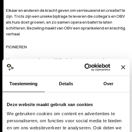
Elkaar en anderen de kracht geven om vernieuwend en creatief te
zijn. Trots zijn een unieke bijdrage te leveren die collega's en OBV
als huis doet groeien, en zo samen opera en ballet te laten
schitteren. Bezieling maakt van OBV een sprankelend en krachtig
verhaal.
PIONIEREN
Nieuwe wegen verkennen. Kritisch de grenzen opzoeken van onze
artistieke domeinen. Durven te verschillen van de gevestigde
huizen. Het doel is als organisatie sterker en beter te worden en
voortdurend te zoeken naar groei, ontwikkeling en vernieuwing.
Toestemming
Details
Over
SAMEN SPELEN
Solidair en zorgzaam in verbinding gaan met elkaar en onze
Deze website maakt gebruik van cookies
omgeving. Actief luisteren en transparant communiceren als
We gebruiken cookies om content en advertenties te
opstap naar duurzaam samenwerken. In meerstemmigheid en
personaliseren, om functies voor social media te bieden
diversiteit ligt onze kracht. Traditie en vernieuwing zijn de
vertrekpunten om opera en dans vrijgevig aan te bieden, en
en om ons websiteverkeer te analyseren. Ook delen we