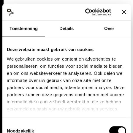
+
Read more
THE CREATORS
Toestemming
Details
Over
Maximilian Lohse
VIOLIN
Deze website maakt gebruik van cookies
Béatrice Derolez
We gebruiken cookies om content en advertenties te
VIOLA
personaliseren, om functies voor social media te bieden
Hans-Ludwig Becker
en om ons websiteverkeer te analyseren. Ook delen we
CELLO
informatie over uw gebruik van onze site met onze
partners voor social media, adverteren en analyse. Deze
Aykut Dursen
partners kunnen deze gegevens combineren met andere
DOUBLE BASS
informatie die u aan ze heeft verstrekt of die ze hebben
verzameld op basis van uw gebruik van hun services.
Maria del mar Rabago
CLARINET
Toestemmingsselectie
Rémy Roux
Noodzakelijk