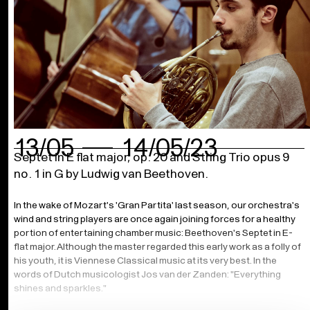
13/05
14/05/23
Septet in E flat major, op. 20 and String Trio opus 9
no. 1 in G by Ludwig van Beethoven.
In the wake of Mozart's 'Gran Partita' last season, our orchestra's
wind and string players are once again joining forces for a healthy
portion of entertaining chamber music: Beethoven's Septet in E-
flat major. Although the master regarded this early work as a folly of
his youth, it is Viennese Classical music at its very best. In the
words of Dutch musicologist Jos van der Zanden: "Everything
shines and sparkles."