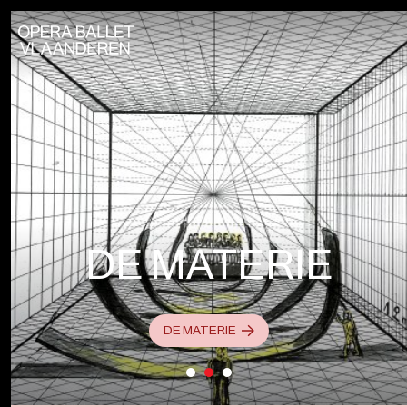
DE OPSTAND
BARTÓK /
BEETHOVEN /
VAN DE
SCHÖNBERG
GEVELS
DE MATERIE
THE UPRISING OF THE FACADES - THE PARADE
BARTÓK/ BEETHOVEN/ SCHÖNBERG
DE MATERIE