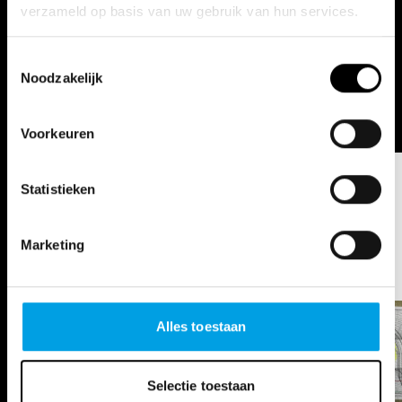
verzameld op basis van uw gebruik van hun services.
Toestemmingsselectie
Noodzakelijk
Voorkeuren
Statistieken
OUR STORIES
Marketing
Alles toestaan
Selectie toestaan
Ghent façades break