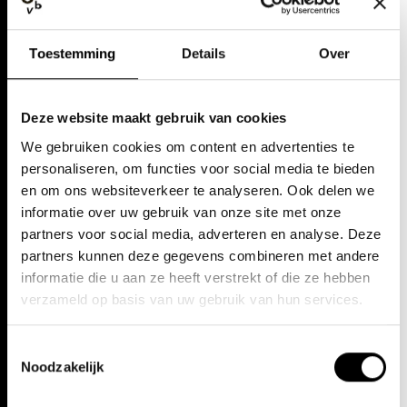
Toestemming
Details
Over
Deze website maakt gebruik van cookies
We gebruiken cookies om content en advertenties te
personaliseren, om functies voor social media te bieden
Managed by Opera Europa, OperaVision is a freeview streaming
en om ons websiteverkeer te analyseren. Ook delen we
platform supported by the European Union’s
Creative Europe
informatie over uw gebruik van onze site met onze
funding programme. Between 2025 and 2028,
Creative Europe
’s
support will help Opera Europa to promote and train emerging
partners voor social media, adverteren en analyse. Deze
artists working in opera and dance. Known as
Opera Europa Next
partners kunnen deze gegevens combineren met andere
Generation
, this initiative will give visibility and development
informatie die u aan ze heeft verstrekt of die ze hebben
opportunities to over 560 emerging artists – in person and online,
verzameld op basis van uw gebruik van hun services.
including via OperaVision – and all thanks to the efforts of a
consortium of 44 opera houses and talent development
organisations from 17 European countries.
Toestemmingsselectie
Noodzakelijk