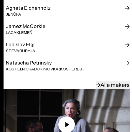
Agneta Eichenholz
JENŮFA
Jamez McCorkle
LACA KLEMEŇ
Ladislav Elgr
ŠTEVA BURYJA
Natascha Petrinsky
KOSTELNIČKA BURYJOVKA (KOSTERES)
Alle makers
Play