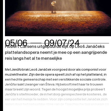
05/06
09/07/24
Robert Carsens uitgepuurde kijk op Leoš Janáčeks
plattelandsopera neemt je mee op een aangrijpende
reis langs het al te menselijke
Met
Jenůfa
brak Leoš Janáček voorgoed door als componist voor
muziektheater. Zijn derde opera speelt zich af op het platteland, in
een hechte gemeenschap met een verstikkende sociale controle.
Jenůfa raakt zwanger van Števa. Hij belooft met haar te trouwen
maar breekt zijn woord. Tegen de hoogst mogelijke prijs probeert
Jenůfa’s stiefmoeder, de in het dorp gerespecteerde kosteres, de
eer van het meisje te redden. Voor zijn compositie liet Janáček zich
leiden door het natuurlijke ritme van de Tsjechische taal en kwam zo
tot een vernieuwende operastijl waar ook de Moravische