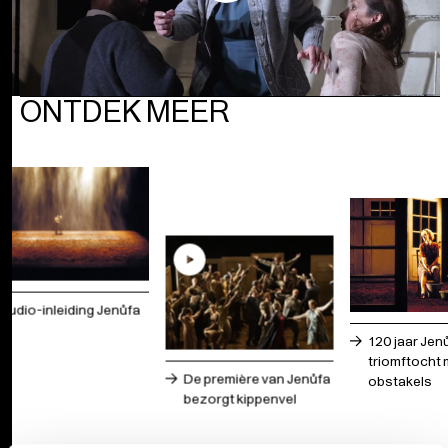
ONTDEK MEER
Audio-inleiding Jenůfa
120 jaar Jen
triomftocht 
De première van Jenůfa
obstakels
bezorgt kippenvel