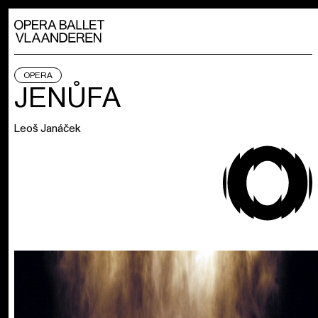
OPERA
JENŮFA
Leoš Janáček