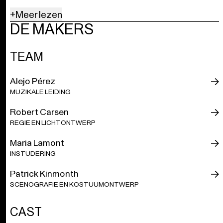
volksmuziek doorheen meandert.
+
Meer lezen
DE MAKERS
In wat is uitgegroeid tot een van de succesvolste creaties van
Opera Ballet Vlaanderen, boort regisseur Robert Carsen naar de
kern van dit aangrijpende psychodrama vol onbeantwoorde
TEAM
gevoelens, afgunst en goede bedoelingen. Na een reis van twintig
jaar langs de grootste internationale operapodia – van Spanje,
Luxemburg, Duitsland, Frankrijk en zelfs Japan – keert onze
Jenůfa
Alejo Pérez
huiswaarts.
MUZIKALE LEIDING
Robert Carsen
ca. 2 uur 30 min, inclusief pauze
REGIE EN LICHTONTWERP
Maria Lamont
Gratis inleiding (in het Nederlands), telkens 1 uur voor
INSTUDERING
aanvang van elke voorstelling
Patrick Kinmonth
SCENOGRAFIE EN KOSTUUMONTWERP
Tsjechisch met Nederlandse en Engelse boventiteling
CAST