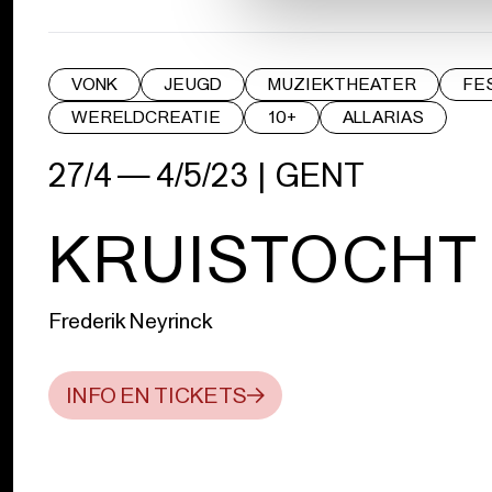
VONK
JEUGD
MUZIEKTHEATER
FE
WERELDCREATIE
10+
ALL ARIAS
27/4 — 4/5/23
|
GENT
KRUISTOCHT
Frederik Neyrinck
INFO EN TICKETS