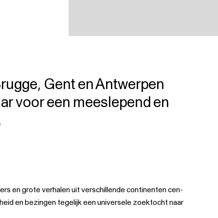
t Brugge, Gent en Antwerpen
aar voor een mee­sle­pend en
.
e­kers en gro­te ver­ha­len uit ver­schil­len­de con­ti­nen­ten cen­
jk­heid en bezin­gen tege­lijk een uni­ver­se­le zoek­tocht naar