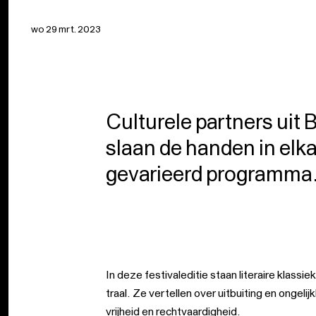
wo 29 mrt. 2023
Culturele part­ners ui
slaan de han­den in elk
geva­ri­eerd pro­gram­ma
In deze fes­ti­va­le­di­tie staan lite­rai­re klas­si
traal. Ze ver­tel­len over uit­bui­ting en onge­li
vrij­heid en recht­vaar­dig­heid.