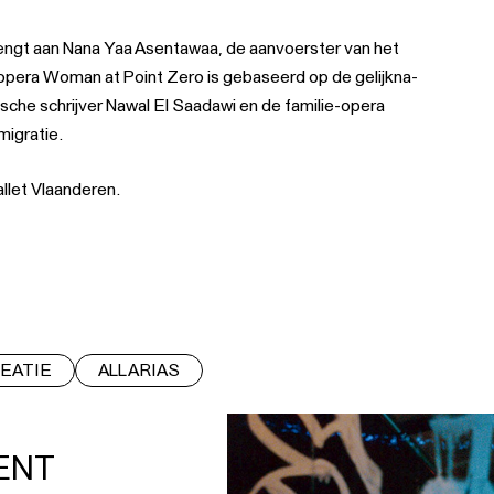
engt aan Nana Yaa Asentawaa, de aan­voer­ster van het
ope­ra Woman at Point Zero is geba­seerd op de gelijk­na­
tische schrij­ver Nawal El Saadawi en de fami­lie-ope­ra
migra­tie.
llet Vlaanderen.
EATIE
ALL ARIAS
ENT