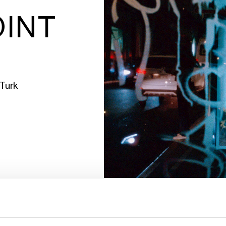
INT
-Turk
WERELDCREATIE