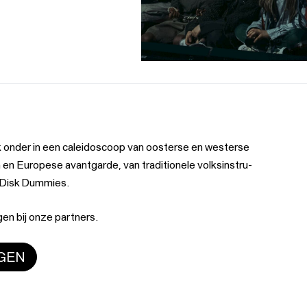
k onder in een calei­do­scoop van oos­ter­se en wes­ter­se
en Europese avant­gar­de, van tra­di­ti­o­ne­le volks­in­stru­
t Disk Dummies.
en bij onze partners.
NGEN