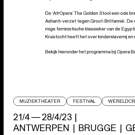
De ​‘AfrOpera’ The Golden Stool een ode br
Ashanti-ver­zet tegen Groot-Brittannië. De 
mi­ge femi­nis­ti­sche klas­sie­ker van de Egyp
Kruistocht heeft het over kin­der­sla­ver­nij en 
Bekijk hieronder het programma bij Opera Ba
MUZIEKTHEATER
FESTIVAL
WERELDCR
21/4 — 28/4/23
|
ANTWERPEN | BRUGGE | G