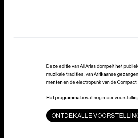
Deze edi­tie van All Arias dom­pelt het publie
muzi­ka­le tra­di­ties, van Afrikaanse gezan­gen 
men­ten en de elec­trop­unk van de Compac
Het programma bevat nog meer voorstelling
ONTDEK ALLE VOORSTELLI