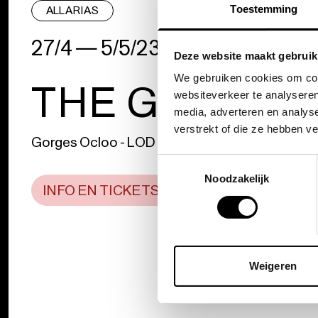
Toestemming
ALL ARIAS
27/4 — 5/5/23
|
ANTWERPEN 
Deze website maakt gebruik
We gebruiken cookies om cont
THE GOLDEN
websiteverkeer te analyseren
media, adverteren en analys
verstrekt of die ze hebben v
Gorges Ocloo - LOD muziektheater
Toestemmingsselectie
Noodzakelijk
INFO EN TICKETS
Weigeren