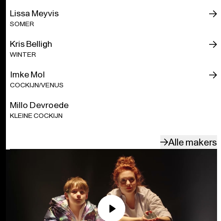
Met Nederlandstalige boventiteling.
Lissa Meyvis
SOMER
Een coproductie van Opera Ballet Vlaanderen en
SPECTRA.
Kris Belligh
WINTER
Met steun van de Tax Shelter-maatregel van de Belgische
Federale Overheid.
Imke Mol
COCKIJN/VENUS
Millo Devroede
KLEINE COCKIJN
Alle makers
Play