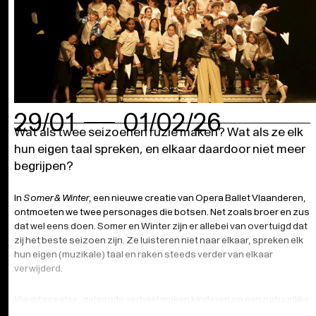
29/01
01/02/26
Wat als twee seizoenen ruzie maken?
Wat als ze elk
hun eigen taal spreken, en elkaar daardoor niet meer
begrijpen?
In
Somer & Winter
, een nieuwe creatie van Opera Ballet Vlaanderen,
ontmoeten we twee personages die botsen. Net zoals broer en zus
dat wel eens doen. Somer en Winter zijn er allebei van overtuigd dat
zij het beste seizoen zijn. Ze luisteren niet naar elkaar, spreken elk
hun eigen (muzikale) taal en raken steeds verder van elkaar
verwijderd.
Via dit speelse, gelaagde verhaal maken kinderen op een natuurlijke
manier kennis met opera als vertelvorm. Niet via grote aria’s of