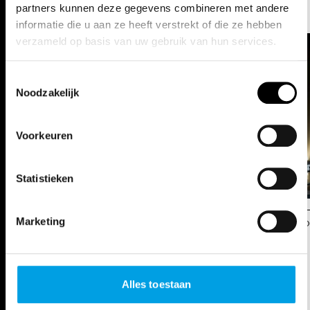
FOTO'S
partners kunnen deze gegevens combineren met andere
informatie die u aan ze heeft verstrekt of die ze hebben
verzameld op basis van uw gebruik van hun services.
Toestemmingsselectie
Noodzakelijk
Voorkeuren
Statistieken
Marketing
s
© Opera Ballet Vlaanderen / Annemie Augustijns
© O
DATA
Alles toestaan